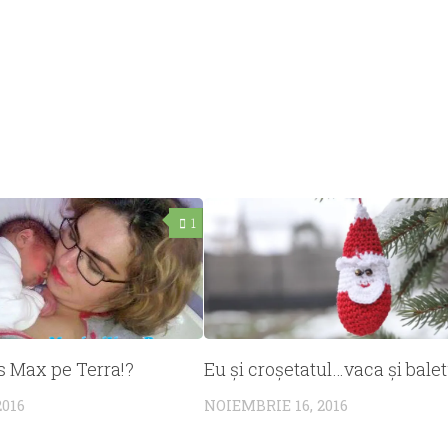
1
Eu şi croşetatul…vaca şi balet
s Max pe Terra!?
NOIEMBRIE 16, 2016
2016