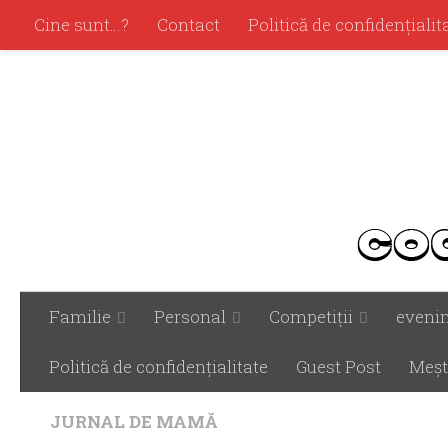
Cine sunt…?
Contact
Politică de confidenţialit
Familie
Personal
Competiţii
eveni
Politică de confidenţialitate
Guest Post
Meşt
JURNAL DE MAMĂ