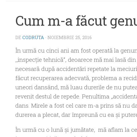
Cum m-a făcut gen
DE
CODRUTA
·
NOIEMBRIE 25, 2016
În urmă cu cinci ani am fost operată la genu
,,inspecție tehnică”, deoarece mă mai lasă din
necesarã după accidentări repetate la meciuri
făcut recuperarea adecvată, problema a recidiv
uneori dansând, mă luau durerile de nu putea
revenit destul de repede. Penultima „accidenta
dans. Mirele a fost cel care m-a prins să nu 
durerea a plecat, dar împreună cu ea şi puter
În urmă cu o lună şi jumătate, mă aflam la cen