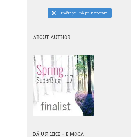
Urmăreşte-mă pe Instagram
ABOUT AUTHOR
DĂ UN LIKE – E MOCA