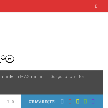
nturile lui MAXimilian
Gospodar amator
0
URMĂREȘTE: