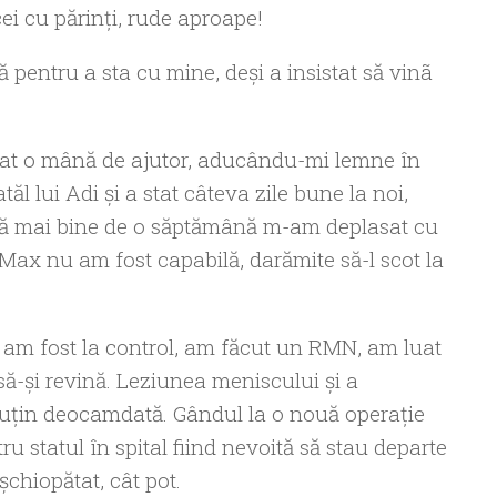
 cei cu părinți, rude aproape!
ă pentru a sta cu mine, deși a insistat să vinã
 dat o mână de ajutor, aducându-mi lemne în
l lui Adi şi a stat câteva zile bune la noi,
 că mai bine de o săptămână m-am deplasat cu
e Max nu am fost capabilă, darămite să-l scot la
e am fost la control, am făcut un RMN, am luat
să-şi revină. Leziunea meniscului şi a
puţin deocamdată. Gândul la o nouă operaţie
tru statul în spital fiind nevoită să stau departe
chiopătat, cât pot.