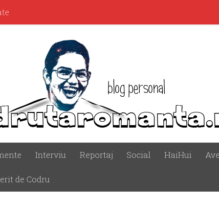
ate
mente
Interviu
Reportaj
Social
HaiHui
Ave
erit de Codru