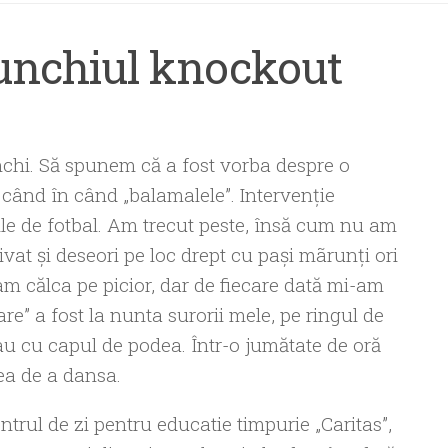
unchiul knockout
nchi. Să spunem că a fost vorba despre o
 când în când „balamalele”. Intervenție
le de fotbal. Am trecut peste, însă cum nu am
at și deseori pe loc drept cu pași mãrunți ori
m călca pe picior, dar de fiecare dată mi-am
re” a fost la nunta surorii mele, pe ringul de
dau cu capul de podea. Într-o jumătate de oră
ea de a dansa.
trul de zi pentru educatie timpurie „Caritas”,