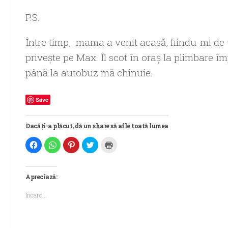
P.S.
Între timp, mama a venit acasă, fiindu-mi de u
priveşte pe Max. Îl scot în oraş la plimbare î
până la autobuz mă chinuie.
Save
Dacă ți-a plăcut, dă un share să afle toată lumea
Dă
Dă
Dă
Dă
Dă
clic
clic
clic
clic
clic
pentru
pentru
pentru
pentru
pentru
a
partajare
a
a
a
partaja
pe
partaja
partaja
imprima(Se
pe
WhatsApp(Se
pe
pe
deschide
Apreciază:
Facebook(Se
deschide
Pinterest(Se
Twitter(Se
într-
deschide
într-
deschide
deschide
o
într-
o
într-
într-
fereastră
Încarc...
o
fereastră
o
o
nouă)
fereastră
nouă)
fereastră
fereastră
nouă)
nouă)
nouă)