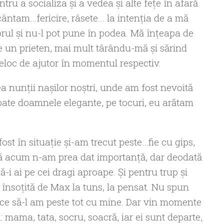
u a socializa și a vedea și alte fețe în afară
ântam…fericire, râsete… la intenția de a mă
orul şi nu-l pot pune în podea. Mă înțeapa de
e un prieten, mai mult târându-mă și sărind
deloc de ajutor în momentul respectiv.
a nunţii naşilor noştri, unde am fost nevoită
oate doamnele elegante, pe tocuri, eu arătam
t în situație și-am trecut peste…fie cu gips,
nă acum n-am prea dat importanță, dar deodată
-i ai pe cei dragi aproape. Și pentru trup și
g însoțită de Max la tuns, la pensat. Nu spun
ace să-l am peste tot cu mine. Dar vin momente
: mama, tata, socru, soacră, iar ei sunt departe,