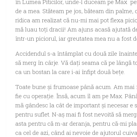
în Lumea Piticilor, unde-l duceam pe Max pentr
de a mea. Stăteam pe jos, băteam din palme, c
ridica am realizat că nu-mi mai pot flexa pici
mă luau toți dracii! Am ajuns acasă ajutată d
într-un piciorul, iar greutatea mea nu a fost 
Accidendul s-a întâmplat cu două zile înainte
să merg în cârje. Vă daţi seama că pe lângă t
ca un bostan la care i-ai înfipt două beţe.
Toate bune și frumoase până acum. Am mai fos
fie cu operație. Însă, acum îl am pe Max. Pâ
mã gândesc la cât de important și necesar e să
pentru suflet. N-aș mai fi fost nevoită să mer
asta pentru că m-ar deranja, pentru că-mi pl
ca cel de azi, când ai nevoie de ajutorul cuiva