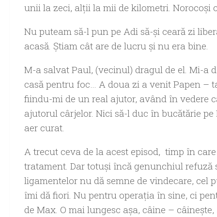
unii la zeci, alții la mii de kilometri. Norocoși
Nu puteam să-l pun pe Adi să-și ceară zi liber
acasă. Știam cât are de lucru și nu era bine.
M-a salvat Paul, (vecinul) dragul de el. Mi-a
casă pentru foc… A doua zi a venit Papen – tată
fiindu-mi de un real ajutor, având în vedere
ajutorul cârjelor. Nici să-l duc în bucătărie p
aer curat.
A trecut ceva de la acest episod, timp în car
tratament. Dar totuşi încă genunchiul refuză 
ligamentelor nu dă semne de vindecare, cel 
îmi dă fiori. Nu pentru operaţia în sine, ci pen
de Max. O mai lungesc aşa, câine – câineşte, ş