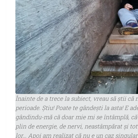
Înainte de a trece la subiect, vreau să ştii că 
perioade. Ştiu! Poate te gândeşti la asta! E a
gândindu-mă că doar mie mi se întâmplă, că 
plin de energie, de nervi, neastâmpărat şi to
lor… Apoi am realizat că nu e un caz singular