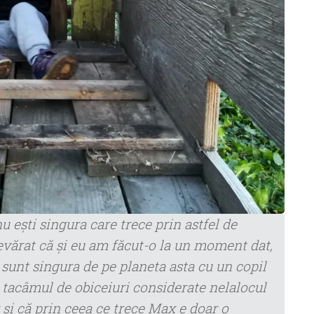
nu eşti singura care trece prin astfel de
devărat că şi eu am făcut-o la un moment dat,
sunt singura de pe planeta asta cu un copil
t tacâmul de obiceiuri considerate nelalocul
 şi că prin ceea ce trece Max e doar o