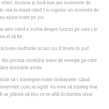
ut efect. Arunca şi încă mai are momente de
 zile, era la masă când l-a cuprins un moment de
e au ajuns toate pe jos.
i ales când e vorba despre lucruri pe care i le
 el să fie.
ă toate mofturile şi nici nu îl ţinem în puf.
din pricina nivelului mare de energie pe care
clare dorinţele avute.
ncât să-i înţelegem toate doleanţele. Când
 observăm cum se agită. Aş vrea să înţeleg mai
-ar plăcea să ştiu ce se află în mintea unui