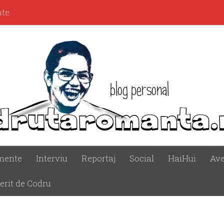
ate
mente
Interviu
Reportaj
Social
HaiHui
Ave
erit de Codru