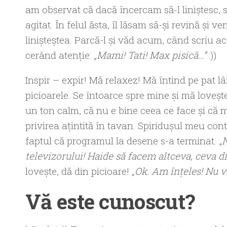
am observat că dacă încercam să-l liniştesc, 
agitat. În felul ăsta, îl lăsam să-şi revină şi 
linişteştea. Parcă-l şi văd acum, când scriu 
cerând atenţie:
„Mami! Tati! Max pisică…”
:))
Inspir – expir! Mă relaxez! Mă întind pe pat lâ
picioarele. Se întoarce spre mine şi mă loveşte.
un ton calm, că nu e bine ceea ce face şi că
privirea aţintită în tavan. Spiriduşul meu cont
faptul că programul la desene s-a terminat. „
N
televizorului! Haide să facem altceva, ceva d
loveşte, dă din picioare!
„Ok. Am înţeles! Nu vr
Vă este cunoscut?