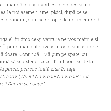
să-l mângâi ori să-i vorbesc devenea şi mai
venea la noi asemeni unei pisici, după ce se
aceste rânduri, cum se apropie de noi mieunând,
ngă el, în timp ce-şi vântură nervos mâinile şi
 Îi prind mâna, îl privesc în ochi şi îi spun pe
 mă doare. Continuă… Mă pun pe spate, cu
inuă să se exteriorizeze. Totul pornise de la
u putem petrece toată ziua în faţa
istractiv!”„Nuuu! Nu vreau! Nu vreau!
” Ţipă,
ei! Dar nu se poate!”