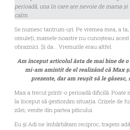
perioadă, una în care are nevoie de mama şi t
calm.
Se numesc tantrum-uri. Pe vremea mea, a ta, 
omuleţi, mamele noastre nu cunoşteau acest 
obraznici. Şi da… Vremurile erau altfel.
Am început articolul ăsta de mai bine de o 
mi-am amintit de el realizând că Max şi
prezente, dar am reuşit să le găsesc, s
Max a trecut printr-o perioadă dificilă. Poate 
la început să gestionăm situaţia. Crizele de fur
zilei, venite din partea piticului.
Eu şi Adi ne îmbărbătam reciproc, tragem ad