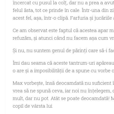
încercat cu pusul la colţ, dar nu a prea a av
felul ăsta, tot ce prinde în cale. Într-una din
acest fel, aşa, într-o clipă. Farfuria şi jucăriil
Ce am observat este faptul că acestea apar ma
refuzăm, şi atunci când nu facem aşa cum vrea
Şi nu, nu suntem genul de părinţi care să-i fac
Îmi dau seama că aceste tantrum-uri apăreau 
o are şi a imposibilităţii de a spune cu vorbe 
Max vorbeşte, însă deocamdată nu suficient î
vrea să ne spună ceva, iar noi nu înţelegem,
mult, dar nu pot. Atât se poate deocamdată! Mi
copil de vârsta lui.