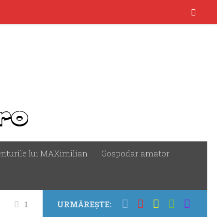
nturile lui MAXimilian
Gospodar amator
1
URMĂREȘTE: