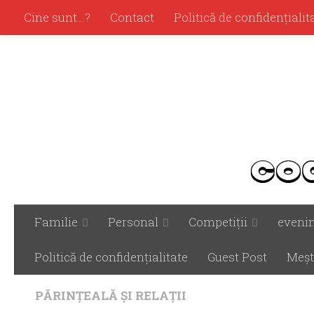
Cine sunt…?
Contact
Politică de confidenţialit
Familie
Personal
Competiţii
eveni
Politică de confidenţialitate
Guest Post
Meşt
PĂRINŢEALĂ ŞI RELAŢII