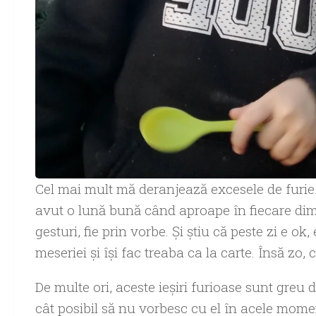
Cel mai mult mă deranjează excesele de furie. 
avut o lună bună când aproape în fiecare dim
gesturi, fie prin vorbe. Şi ştiu că peste zi e o
meseriei şi îşi fac treaba ca la carte. Însă zo, 
De multe ori, aceste ieşiri furioase sunt greu 
cât posibil să nu vorbesc cu el în acele mome