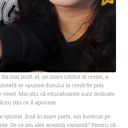
Ba mai mult, el, un mare iubitor al creşei, a
ineaţă se opunea dusului la creşă fie prin
k, e vesel. Mai ştiu că educatoarele sunt dedicate
că nu ştiu ce îl apucase.
de ignorat. Însă în mare parte, am încercat pe
nte. De ce am ales această variantă? Pentru că