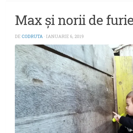
Max şi norii de furi
DE
CODRUTA
·
IANUARIE 6, 2019