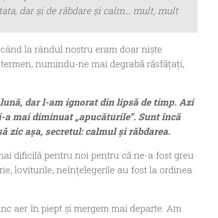
ata, dar şi de răbdare şi calm… mult, mult
când la rândul nostru eram doar nişte
termen, numindu-ne mai degrabă răsfăţaţi,
lună, dar l-am ignorat din lipsă de timp. Azi
-a mai diminuat „apucăturile”. Sunt încă
ă zic aşa, secretul: calmul şi răbdarea.
mai dificilă pentru noi pentru că ne-a fost greu
ie, loviturile, neînţelegerile au fost la ordinea
ânc aer în piept şi mergem mai departe. Am