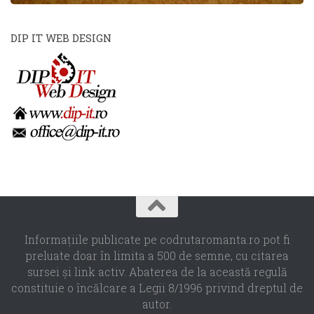
DIP IT WEB DESIGN
Informaţiile publicate pe codrutaromanta.ro pot fi
preluate doar în limita a 500 de semne, cu citarea
sursei şi link activ. Abaterea de la această regulă
constituie o încălcare a Legii 8/1996 privind dreptul de
autor.