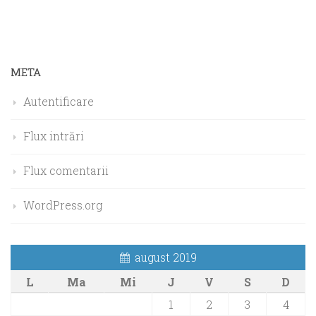
META
Autentificare
Flux intrări
Flux comentarii
WordPress.org
august 2019
L
Ma
Mi
J
V
S
D
1
2
3
4