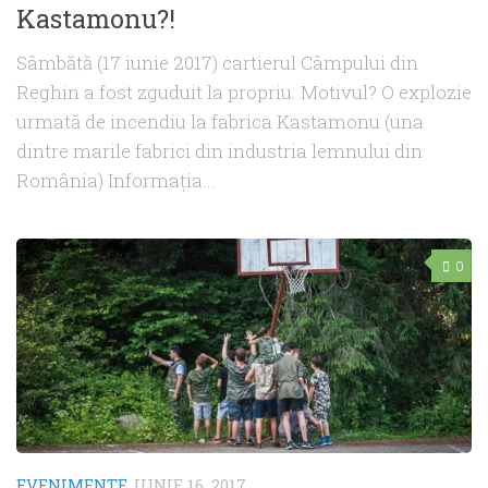
Kastamonu?!
Sâmbătă (17 iunie 2017) cartierul Câmpului din
Reghin a fost zguduit la propriu. Motivul? O explozie
urmată de incendiu la fabrica Kastamonu (una
dintre marile fabrici din industria lemnului din
România) Informaţia...
0
EVENIMENTE
IUNIE 16, 2017