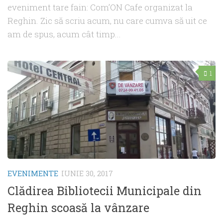
eveniment tare fain: Com’ON Cafe organizat la
Reghin. Zic să scriu acum, nu care cumva să uit ce
am de spus, acum cât timp...
1
EVENIMENTE
IUNIE 30, 2017
Clădirea Bibliotecii Municipale din
Reghin scoasă la vânzare