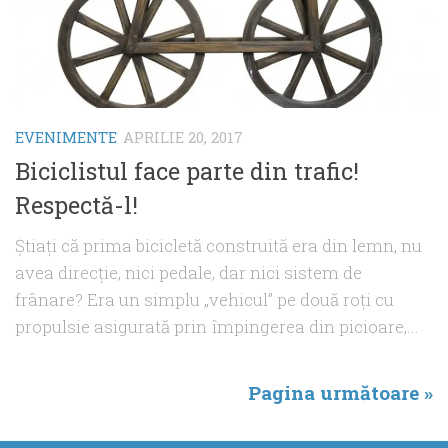
EVENIMENTE
APRILIE 20, 2017
Biciclistul face parte din trafic!
Respectă-l!
Ştiaţi că prima bicicletă construită era din lemn, nu
avea direcţie, nici pedale, dar nici sistem de
frânare? Era un simplu „vehicul” pe două roţi cu
propulsie asigurată prin împingerea din picioare,...
Pagina următoare »