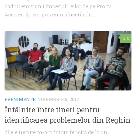
cadrul emisiunii Imperiul Leilor de pe Pro tv.
Acestea își vor prezenta afacerile în...
0
EVENIMENTE
NOIEMBRIE 8, 2017
Întâlnire între tineri pentru
identificarea problemelor din Reghin
Zilele trecute m-am întors fericită de la un