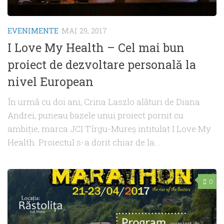
EVENIMENTE
MAI 29, 2017
I Love My Health – Cel mai bun
proiect de dezvoltare personală la
nivel European
În urmă cu doi ani, Crina Laszlo alături de Diana
Andrei, puneau bazele unui proiect pornit cu
ambiţie, marca JCI Tîrgu-Mureş intitulat I Love My
Health. Proiectul s-a dorit chiar de la...
0