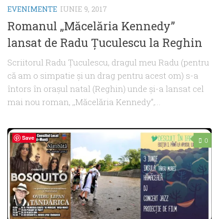
EVENIMENTE
IUNIE 9, 2017
Romanul „Măcelăria Kennedy”
lansat de Radu Ţuculescu la Reghin
Scriitorul Radu Ţuculescu, dragul meu Radu (pentru
că am o simpatie şi un drag pentru acest om) s-a
întors în oraşul natal (Reghin) unde şi-a lansat cel
mai nou roman, ,,Măcelăria Kennedy”,...
Save
0