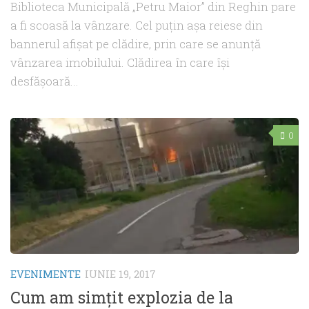
Biblioteca Municipală „Petru Maior” din Reghin pare
a fi scoasă la vânzare. Cel puţin aşa reiese din
bannerul afişat pe clădire, prin care se anunţă
vânzarea imobilului. Clădirea în care îşi
desfăşoară...
0
EVENIMENTE
IUNIE 19, 2017
Cum am simţit explozia de la