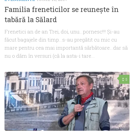
Familia freneticilor se reuneşte în
tabără la Sălard
Frenetici an de an Trei, doi, unu…pornesc!!! Şi-au
făcut bagajele din timp…s-au pregătit cu mic cu
mare pentru cea mai importantă sărbătoare…dar să
nu o dăm în versuri (că la asta-i tare...
5