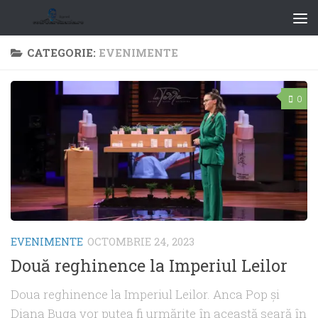
CATEGORIE:
EVENIMENTE
0
EVENIMENTE
OCTOMBRIE 24, 2023
Două reghinence la Imperiul Leilor
Doua reghinence la Imperiul Leilor. Anca Pop și
Diana Buga vor putea fi urmărite în această seară în