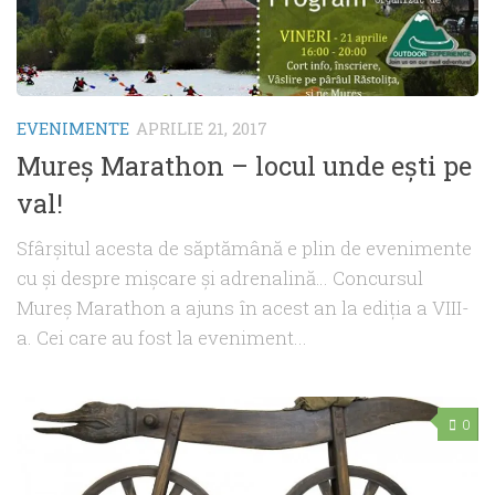
EVENIMENTE
APRILIE 21, 2017
Mureş Marathon – locul unde eşti pe
val!
Sfârşitul acesta de săptămână e plin de evenimente
cu şi despre mişcare şi adrenalină… Concursul
Mureş Marathon a ajuns în acest an la ediţia a VIII-
a. Cei care au fost la eveniment...
0