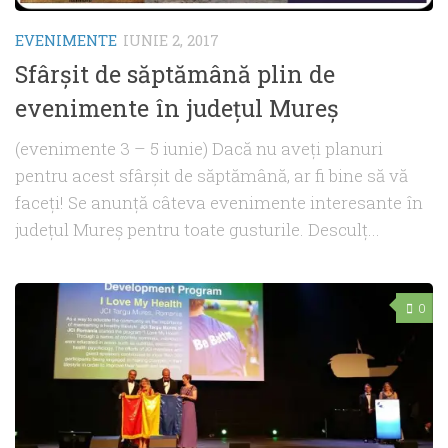
EVENIMENTE
IUNIE 2, 2017
Sfârşit de săptămână plin de
evenimente în judeţul Mureş
(evenimente 3 – 5 iunie) Dacă nu aveţi planuri
pentru acest sfârşit de săptămână, ar fi bine să vă
faceţi! Se anunţă câteva evenimente interesante în
judeţul Mureş pentru toate gusturile. Desculţ...
0