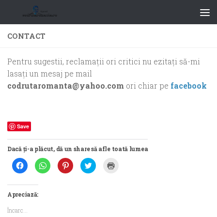
CONTACT
Pentru sugestii, reclamaţii ori critici nu ezitaţi să-mi
lasaţi un mesaj pe mail
codrutaromanta@yahoo.com
ori chiar pe
facebook
Save
Dacă ți-a plăcut, dă un share să afle toată lumea
Dă
Dă
Dă
Dă
Dă
clic
clic
clic
clic
clic
pentru
pentru
pentru
pentru
pentru
a
partajare
a
a
a
partaja
pe
partaja
partaja
imprima(Se
pe
WhatsApp(Se
pe
pe
deschide
Apreciază:
Facebook(Se
deschide
Pinterest(Se
Twitter(Se
într-
deschide
într-
deschide
deschide
o
Încarc...
într-
o
într-
într-
fereastră
o
fereastră
o
o
nouă)