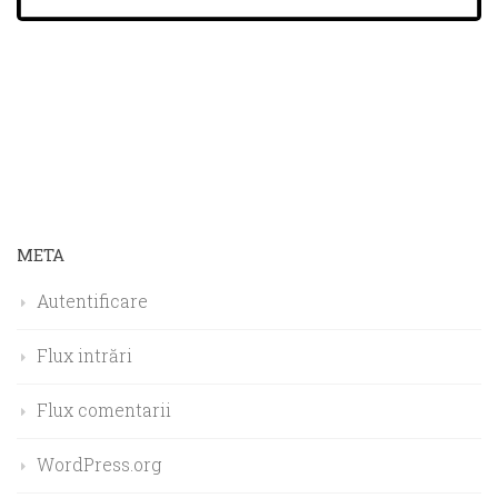
META
Autentificare
Flux intrări
Flux comentarii
WordPress.org