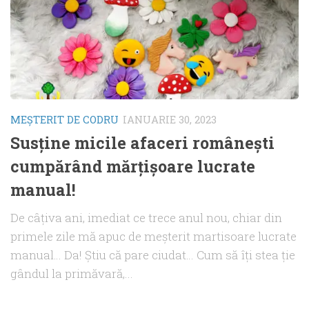
MEŞTERIT DE CODRU
IANUARIE 30, 2023
Susține micile afaceri românești
cumpărând mărțișoare lucrate
manual!
De câțiva ani, imediat ce trece anul nou, chiar din
primele zile mă apuc de meșterit martisoare lucrate
manual… Da! Știu că pare ciudat… Cum să îți stea ție
gândul la primăvară,...