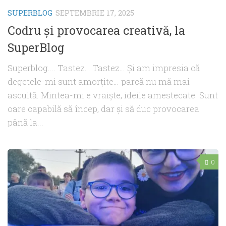
SUPERBLOG
SEPTEMBRIE 17, 2025
Codru și provocarea creativă, la
SuperBlog
Superblog…. Tastez… Tastez… Și am impresia că
degetele-mi sunt amorțite… parcă nu mă mai
ascultă. Mintea-mi e vraiște, ideile amestecate. Sunt
oare capabilă să încep, dar și să duc provocarea
până la...
0