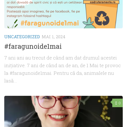
UNCATEGORIZED
MAI 1, 2024
#faragunoide1mai
7 ani ani au trecut de când am dat drumul acestei
inițiative. 7 ani de când an de an, de 1 Mai te provoc
la #faragunoide1mai. Pentru că da, animalele nu
lasă...
0