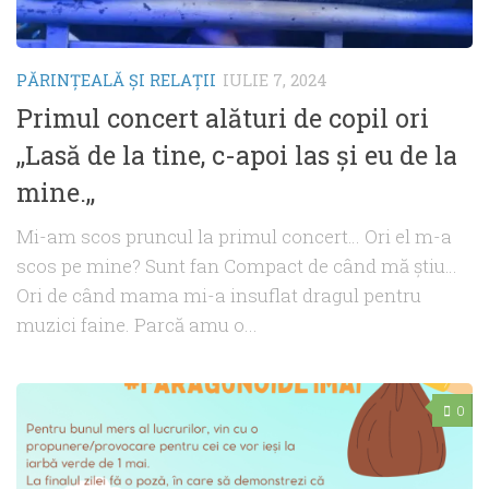
PĂRINŢEALĂ ŞI RELAŢII
IULIE 7, 2024
Primul concert alături de copil ori
,,Lasă de la tine, c-apoi las și eu de la
mine.,,
Mi-am scos pruncul la primul concert… Ori el m-a
scos pe mine? Sunt fan Compact de când mă știu…
Ori de când mama mi-a insuflat dragul pentru
muzici faine. Parcă amu o...
0