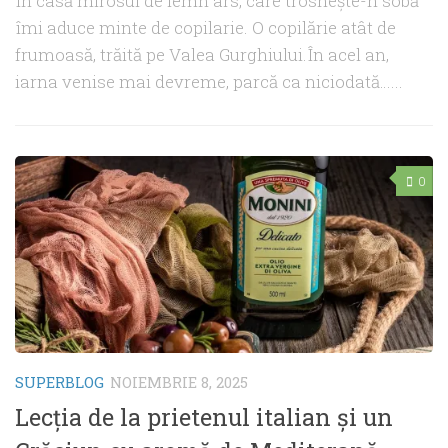
În casă mirosul de lemn ars, care trosnește-n sobă
îmi aduce minte de copilarie. O copilărie atât de
frumoasă, trăită pe Valea Gurghiului.În acel an,
iarna venise mai devreme, parcă ca niciodată…...
0
SUPERBLOG
NOIEMBRIE 8, 2025
Lecția de la prietenul italian și un