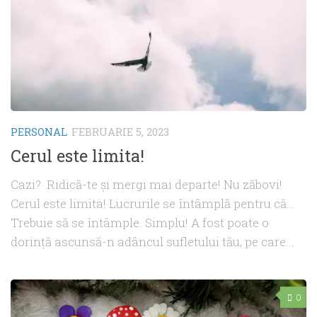
PERSONAL
FEBRUARIE 5, 2023
Cerul este limita!
Cazi? Ridică-te și mergi mai departe! Nu zăbovi!
Cerul este limita! Lucrurile se întâmplă pentru că…
Trebuie să se întâmple. Simplu! A fost poate o
dorință ascunsă-n adâncul sufletului tău, pe care...
0