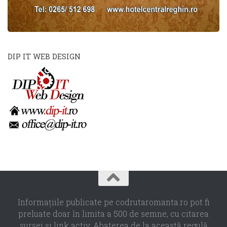
DIP IT WEB DESIGN
Informaţiile publicate pe codrutaromanta.ro pot fi
preluate doar în limita a 500 de semne, cu citarea
sursei şi link activ. Abaterea de la această regulă