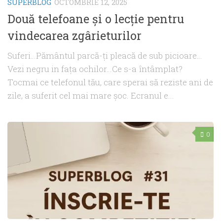
SUPERBLOG
OCTOMBRIE 12, 2025
Două telefoane și o lecție pentru
vindecarea zgârieturilor
Suferi…Pământul parcă-ți pleacă de sub picioare…
Vezi negru in fața ochilor…Ce s-a întâmplat?
Tocmai ce telefonul tău, care sperai să reziste ani de
zile, a suferit cel mai mare șoc. Ecranul e...
0