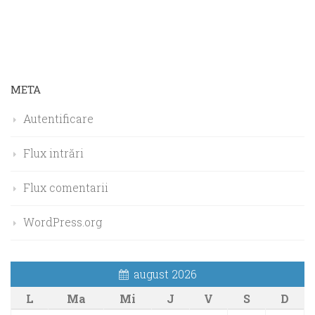
META
Autentificare
Flux intrări
Flux comentarii
WordPress.org
august 2026
L
Ma
Mi
J
V
S
D