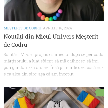
MEŞTERIT DE CODRU
APRILIE 16, 2024
Noutăți din Micul Univers Meșterit
de Codru
Salutări. Mi-am propus ca imediat după ce perioada
mărțisorului a luat sfârșit, să mă odihnesc, să îmi
pun gândurile-n ordine. Însă planurile de-acasă nu-
s ca alea din târg, așa că am început...
1