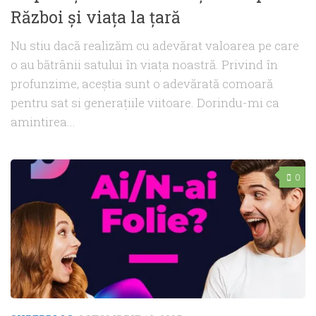
Război și viața la țară
Nu stiu dacă realizăm cu adevărat valoarea pe care
o au bătrânii satului în viața noastră. Privind în
profunzime, aceștia sunt o adevărată comoară
pentru sat si generațiile viitoare. Dorindu-mi ca
amintirea...
0