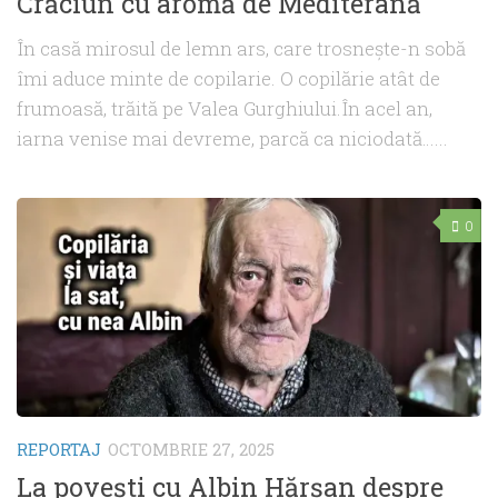
Crăciun cu aromă de Mediterană
În casă mirosul de lemn ars, care trosnește-n sobă
îmi aduce minte de copilarie. O copilărie atât de
frumoasă, trăită pe Valea Gurghiului.În acel an,
iarna venise mai devreme, parcă ca niciodată…...
0
REPORTAJ
OCTOMBRIE 27, 2025
La povești cu Albin Hărșan despre