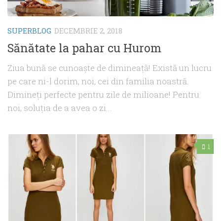
SUPERBLOG
DECEMBRIE 2, 2018
Sănătate la pahar cu Hurom
Ziua bună se cunoaşte de dimineaţă! Există un lucru
pe care ni-l dorim, noi, cei din familia noastră.
Dimineţi perfecte pentru zile de milioane! Pentru
noi, soluţia de a avea o zi...
1