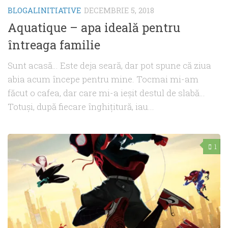
BLOGALINITIATIVE
DECEMBRIE 5, 2018
Aquatique – apa ideală pentru
întreaga familie
Sunt acasă… Este deja seară, dar pot spune că ziua
abia acum începe pentru mine. Tocmai mi-am
făcut o cafea, dar care mi-a ieşit destul de slabă…
Totuşi, după fiecare înghiţitură, iau...
1