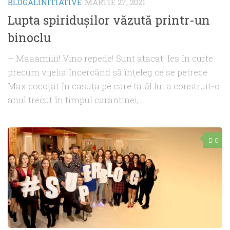
BLOGALINITIATIVE
MARTIE 27, 2021
Lupta spiridușilor văzută printr-un
binoclu
– Maaamiiii! Vino repede! Sunt atacat! Ies în curte
precum vijelia încercând să înțeleg ce se petrece.
Max cocoțat în casuța pe care tatăl lui a construit-o
anul trecut în timpul carantinei,...
0