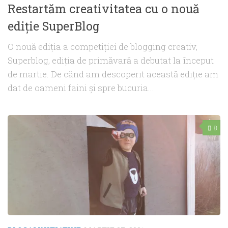
Restartăm creativitatea cu o nouă
ediție SuperBlog
O nouă ediția a competiției de blogging creativ,
Superblog, ediția de primăvară a debutat la început
de martie. De când am descoperit această ediție am
dat de oameni faini și spre bucuria...
8