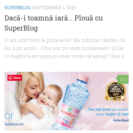
SUPERBLOG
SEPTEMBRIE 1, 2019
Dacă-i toamnă iară… Plouă cu
SuperBlog
V-aţi uitat bine la poza asta? Nu mă mai căutaţi, că
nu-s pe acolo… Cine ştie pe unde hoinăream! :)) Dar
ce legătură are poza şi unde vreau să ajung? Cine e...
Save
0