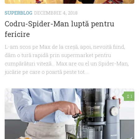
SUPERBLOG
DECEMBRIE 4, 2018
Codru-Spider-Man luptă pentru
fericire
L-am scos pe Max de la creşă, apoi, nevoită fiind,
dăm o tură rapidă prin supermarket pentru
cumpărături viteză… Max are cu el un Spider-Man,
jucărie pe care o poartă peste tot....
1