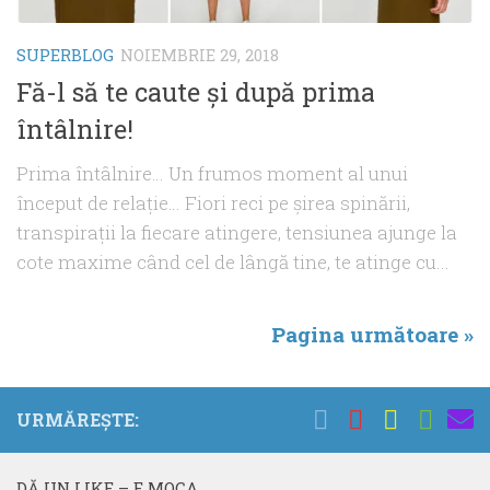
SUPERBLOG
NOIEMBRIE 29, 2018
Fă-l să te caute şi după prima
întâlnire!
Prima întâlnire… Un frumos moment al unui
început de relaţie… Fiori reci pe şirea spinării,
transpiraţii la fiecare atingere, tensiunea ajunge la
cote maxime când cel de lângă tine, te atinge cu...
Pagina următoare »
URMĂREȘTE:
DĂ UN LIKE – E MOCA