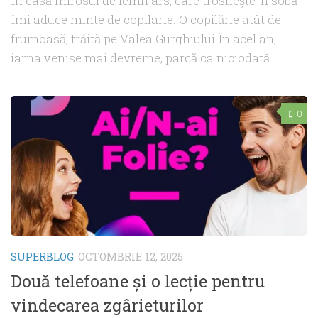
În casă mirosul de lemn ars, care trosnește-n sobă
îmi aduce minte de copilarie. O copilărie atât de
frumoasă, trăită pe Valea Gurghiului.În acel an,
iarna venise mai devreme, parcă ca niciodată…...
0
SUPERBLOG
OCTOMBRIE 12, 2025
Două telefoane și o lecție pentru
vindecarea zgârieturilor