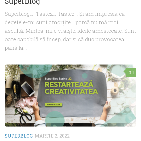
SuperBlog
Superblog…. Tastez… Tastez… Și am impresia că
degetele-mi sunt amorțite… parcă nu mă mai
ascultă. Mintea-mi e vraiște, ideile amestecate. Sunt
oare capabilă să încep, dar și să duc provocarea
până la...
1
SUPERBLOG
MARTIE 2, 2022