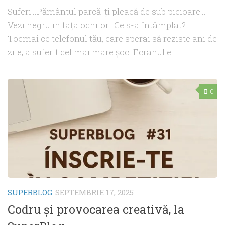
Suferi…Pământul parcă-ți pleacă de sub picioare…
Vezi negru in fața ochilor…Ce s-a întâmplat?
Tocmai ce telefonul tău, care sperai să reziste ani de
zile, a suferit cel mai mare șoc. Ecranul e...
0
SUPERBLOG
SEPTEMBRIE 17, 2025
Codru și provocarea creativă, la