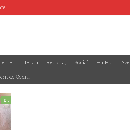
ate
mente
Interviu
Reportaj
Social
HaiHui
Ave
erit de Codru
8