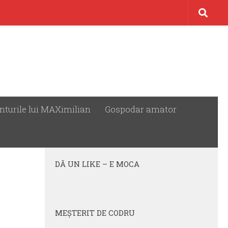
nturile lui MAXimilian
Gospodar amator
URMĂREȘTE:
DĂ UN LIKE – E MOCA
MEŞTERIT DE CODRU