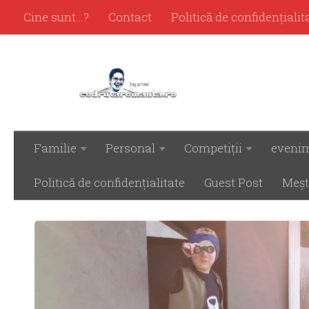
Cine sunt…?
Contact
Politică de confidenţialit
Familie
Personal
Competiţii
eveni
ARHIVĂ LUNARĂ:
MARTIE 2021
Politică de confidenţialitate
Guest Post
Meşt