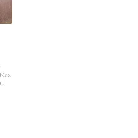
e
. Max
ul