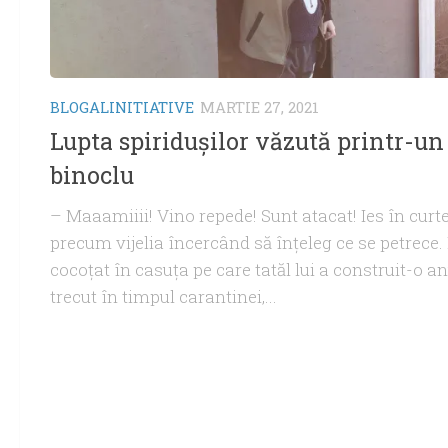
BLOGALINITIATIVE
MARTIE 27, 2021
Lupta spiridușilor văzută printr-un
binoclu
– Maaamiiii! Vino repede! Sunt atacat! Ies în curt
precum vijelia încercând să înțeleg ce se petrece
cocoțat în casuța pe care tatăl lui a construit-o an
trecut în timpul carantinei,...