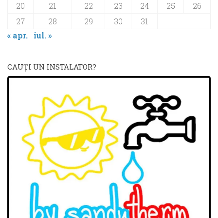
20
21
22
23
24
25
26
27
28
29
30
31
« apr.
iul. »
CAUŢI UN INSTALATOR?