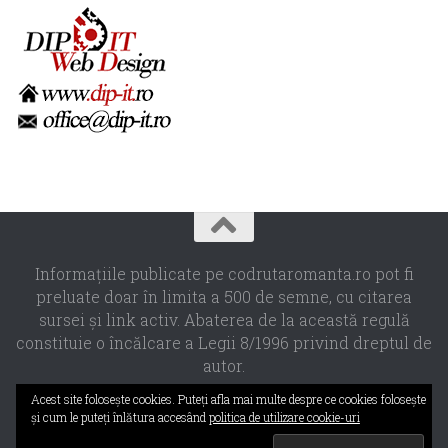
Informaţiile publicate pe codrutaromanta.ro pot fi
preluate doar în limita a 500 de semne, cu citarea
sursei şi link activ. Abaterea de la această regulă
constituie o încălcare a Legii 8/1996 privind dreptul de
autor.
Propulsat de
- Designed with the
Hueman theme
Acest site foloseşte cookies. Puteţi afla mai multe despre ce cookies foloseşte
şi cum le puteţi înlătura accesând
politica de utilizare cookie-uri