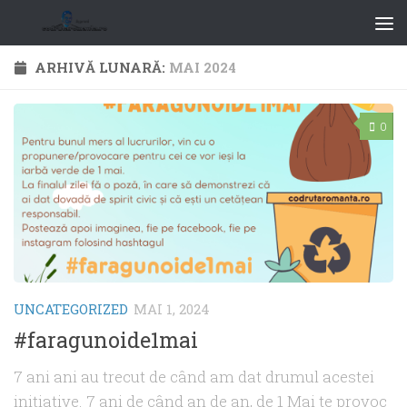
ARHIVĂ LUNARĂ:
MAI 2024
0
UNCATEGORIZED
MAI 1, 2024
#faragunoide1mai
7 ani ani au trecut de când am dat drumul acestei
inițiative. 7 ani de când an de an, de 1 Mai te provoc