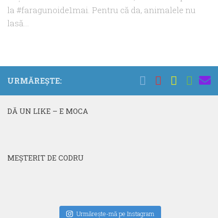
la #faragunoide1mai. Pentru că da, animalele nu
lasă...
URMĂREȘTE:
DĂ UN LIKE – E MOCA
MEŞTERIT DE CODRU
Urmăreşte-mă pe Instagram