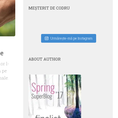
MEŞTERIT DE CODRU
Urmăreşte-mă pe Instagram
te
ABOUT AUTHOR
or l-
a pe
nale.