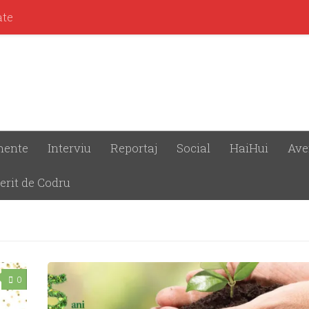
ate
mente
Interviu
Reportaj
Social
HaiHui
Ave
erit de Codru
0