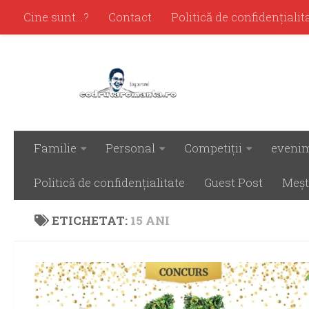
Cine sunt…?
Contact
Politică de confidenţialit
Familie
Personal
Competiţii
eveni
Politică de confidenţialitate
Guest Post
Meşt
ETICHETAT:
15 ANI