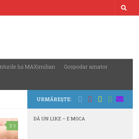
nturile lui MAXimilian
Gospodar amator
URMĂREȘTE:
DĂ UN LIKE – E MOCA
0