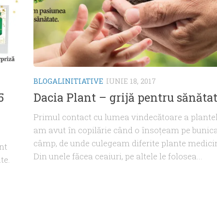
BLOGALINITIATIVE
IUNIE 18, 2017
5
Dacia Plant – grijă pentru sănăta
Primul contact cu lumea vindecătoare a plantel
am avut în copilărie când o însoţeam pe bunic
câmp, de unde culegeam diferite plante medici
nt
Din unele făcea ceaiuri, pe altele le folosea...
te.