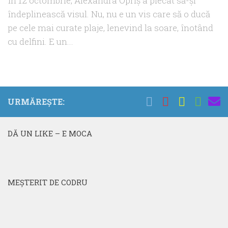
În 12 octombrie, Alexandra Opriş a plecat să-şi
îndeplinească visul. Nu, nu e un vis care să o ducă
pe cele mai curate plaje, lenevind la soare, înotând
cu delfini. E un...
URMĂREȘTE:
DĂ UN LIKE – E MOCA
MEŞTERIT DE CODRU