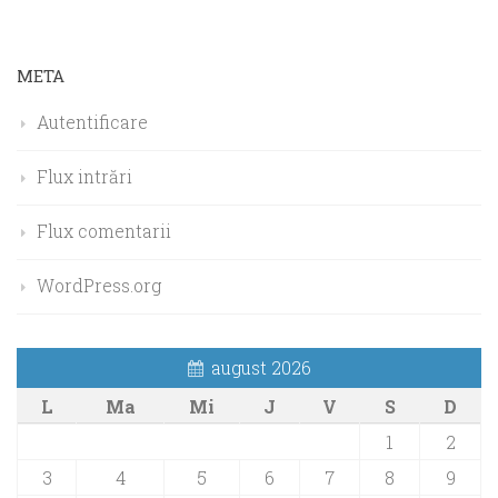
META
Autentificare
Flux intrări
Flux comentarii
WordPress.org
august 2026
L
Ma
Mi
J
V
S
D
1
2
3
4
5
6
7
8
9