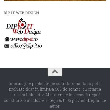
DIP IT WEB DESIGN
Informaţiile publicate pe codrutaromanta.ro pot fi
preluate doar în limita a 500 de semne, cu citarea
sursei şi link activ. Abaterea de la această regulă
constituie o încălcare a Legii 8/1996 privind dreptul de
autor.