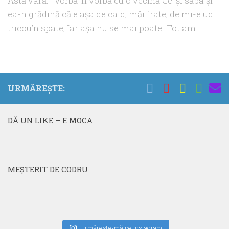
Astă vară… Vorbă-n vorbă cu o vecină Ce-şi săpa şi
ea-n grădină că e aşa de cald, măi frate, de mi-e ud
tricou’n spate, Iar aşa nu se mai poate. Tot am...
URMĂREȘTE:
DĂ UN LIKE – E MOCA
MEŞTERIT DE CODRU
Urmăreşte-mă pe Instagram