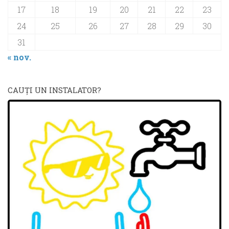
17
18
19
20
21
22
23
24
25
26
27
28
29
30
31
« nov.
CAUŢI UN INSTALATOR?