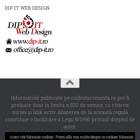
DIP IT WEB DESIGN
Informaţiile publicate pe codrutaromanta.ro pot fi
preluate doar în limita a 500 de semne, cu citarea
sursei şi link activ. Abaterea de la această regulă
constituie o încălcare a Legii 8/1996 privind dreptul de
autor.
Propulsat de
- Designed with the
Hueman theme
Acest site foloseşte cookies. Puteţi afla mai multe despre ce cookies foloseşte