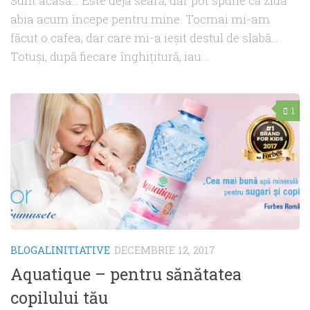
Sunt acasă… Este deja seară, dar pot spune că ziua
abia acum începe pentru mine. Tocmai mi-am
făcut o cafea, dar care mi-a ieşit destul de slabă…
Totuşi, după fiecare înghiţitură, iau...
1
BLOGALINITIATIVE
DECEMBRIE 12, 2017
Aquatique – pentru sănătatea
copilului tău