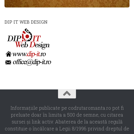
DIP IT WEB DESIGN
Informaţiile publicate pe codrutaromanta.ro pot fi
preluate doar în limita a 500 de semne, cu citarea
sursei şi link activ. Abaterea de la această regulă
constituie o încălcare a Legii 8/1996 privind dreptul de