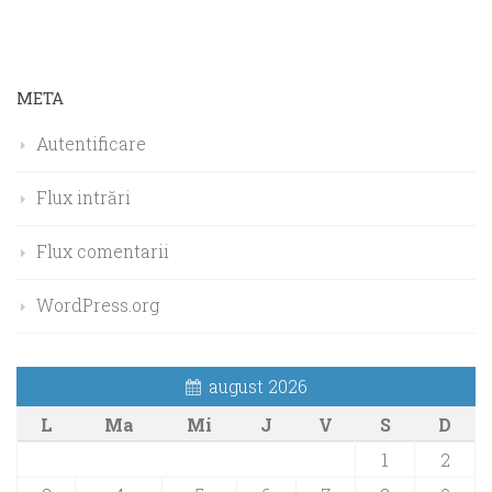
META
Autentificare
Flux intrări
Flux comentarii
WordPress.org
august 2026
L
Ma
Mi
J
V
S
D
1
2