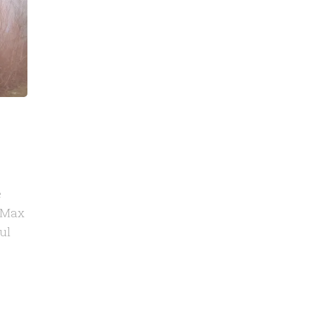
e
. Max
ul