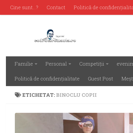
Cine sunt…?
Contact
Politică de confidenţialit
Familie
Personal
Competiţii
eveni
Politică de confidenţialitate
Guest Post
Meşt
ETICHETAT:
BINOCLU COPII