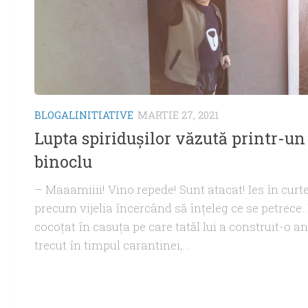
BLOGALINITIATIVE
MARTIE 27, 2021
Lupta spiridușilor văzută printr-un
binoclu
– Maaamiiii! Vino repede! Sunt atacat! Ies în curt
precum vijelia încercând să înțeleg ce se petrece
cocoțat în casuța pe care tatăl lui a construit-o an
trecut în timpul carantinei,...