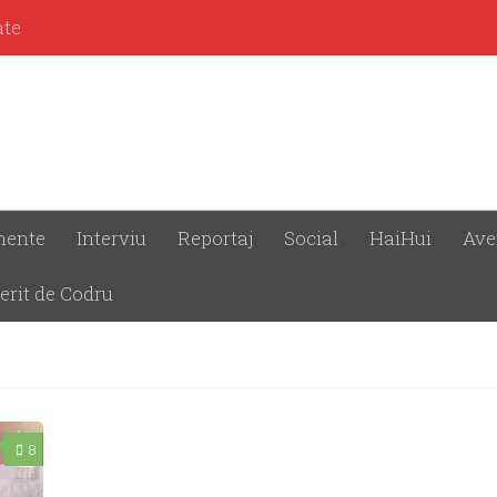
ate
mente
Interviu
Reportaj
Social
HaiHui
Ave
erit de Codru
8