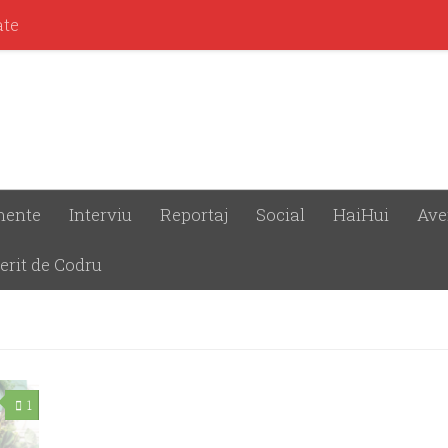
ate
mente
Interviu
Reportaj
Social
HaiHui
Ave
erit de Codru
1