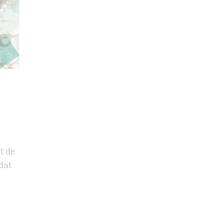
t de
dat