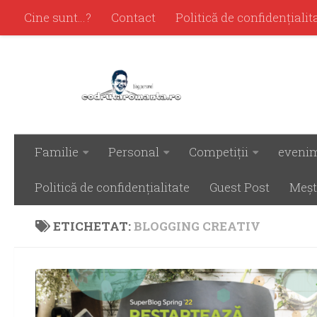
Cine sunt…?
Contact
Politică de confidenţialit
Familie
Personal
Competiţii
eveni
Politică de confidenţialitate
Guest Post
Meşt
ETICHETAT:
BLOGGING CREATIV