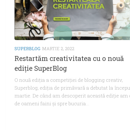
SUPERBLOG
MARTIE 2, 2022
Restartăm creativitatea cu o nouă
ediție SuperBlog
O nouă ediția a competiției de blogging creativ,
Superblog, ediția de primăvară a debutat la începu
martie. De când am descoperit această ediție am 
de oameni faini și spre bucuria...