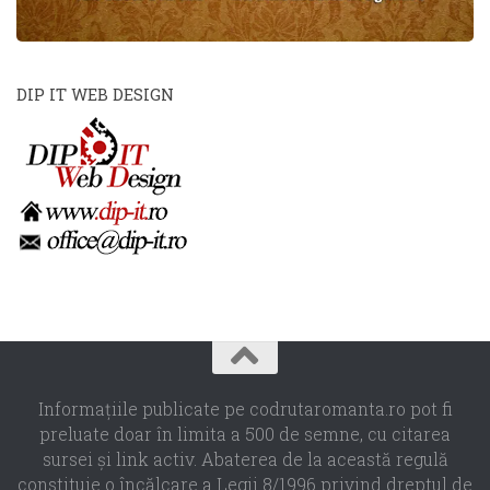
DIP IT WEB DESIGN
Informaţiile publicate pe codrutaromanta.ro pot fi
preluate doar în limita a 500 de semne, cu citarea
sursei şi link activ. Abaterea de la această regulă
constituie o încălcare a Legii 8/1996 privind dreptul de