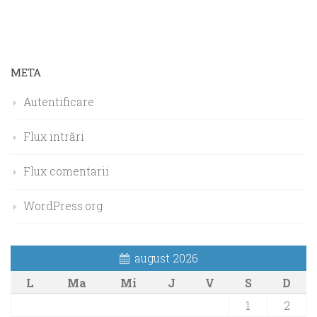
META
Autentificare
Flux intrări
Flux comentarii
WordPress.org
august 2026
L
Ma
Mi
J
V
S
D
1
2