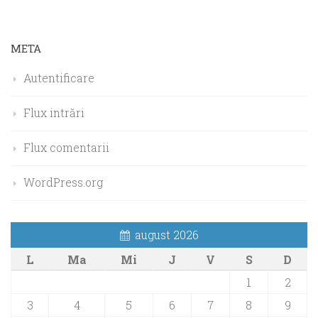
META
Autentificare
Flux intrări
Flux comentarii
WordPress.org
august 2026
L
Ma
Mi
J
V
S
D
1
2
3
4
5
6
7
8
9