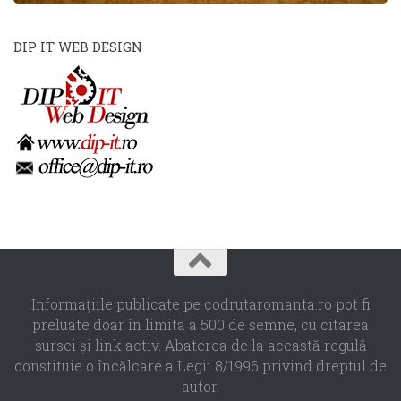
DIP IT WEB DESIGN
Informaţiile publicate pe codrutaromanta.ro pot fi
preluate doar în limita a 500 de semne, cu citarea
sursei şi link activ. Abaterea de la această regulă
constituie o încălcare a Legii 8/1996 privind dreptul de
autor.