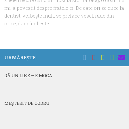
Zilele trecute când am fost la stomatolog, o doamna
mi-a povestit despre fratele ei. De cate ori se duce la
dentist, vorbeşte mult, se preface vesel, râde din
orice, dar când este...
URMĂREȘTE:
DĂ UN LIKE – E MOCA
MEŞTERIT DE CODRU