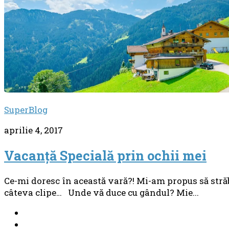
SuperBlog
aprilie 4, 2017
Vacanţă Specială prin ochii mei
Ce-mi doresc în această vară?! Mi-am propus să străba
câteva clipe… Unde vă duce cu gândul? Mie...