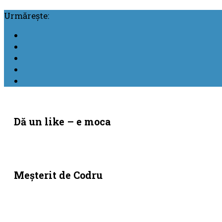
Urmărește:
Dă un like – e moca
Meşterit de Codru