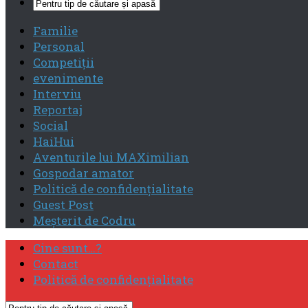
Familie
Personal
Competiţii
evenimente
Interviu
Reportaj
Social
HaiHui
Aventurile lui MAXimilian
Gospodar amator
Politică de confidenţialitate
Guest Post
Meşterit de Codru
Cine sunt…?
Contact
Politică de confidenţialitate