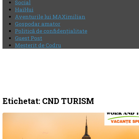
Social
HaiHui
Aventurile lui MAXimilian
Gospodar amator
Politică de confidenţialitate
Guest Post
Meşterit de Codru
Etichetat:
CND TURISM