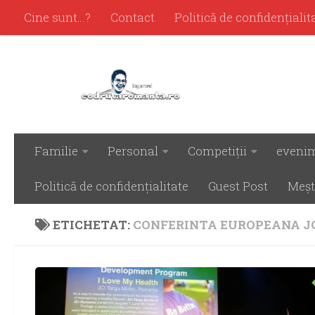
Cine sunt…?
Contact
Politică de confidenţialit
Familie
Personal
Competiţii
eveni
Politică de confidenţialitate
Guest Post
Meşt
ETICHETAT:
CONFERINTA EUROPEANA J