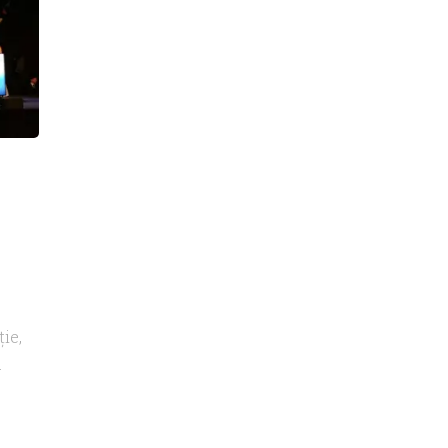
ie,
.