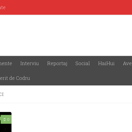
ate
mente
Interviu
Reportaj
Social
HaiHui
Ave
erit de Codru
CI
0