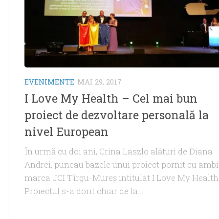
EVENIMENTE
MAI 29, 2017
I Love My Health – Cel mai bun
proiect de dezvoltare personală la
nivel European
În urmă cu doi ani, Crina Laszlo alături de Diana
Andrei, puneau bazele unui proiect pornit cu ambiţ
marca JCI Tîrgu-Mureş intitulat I Love My Health
Proiectul s-a dorit chiar de la...