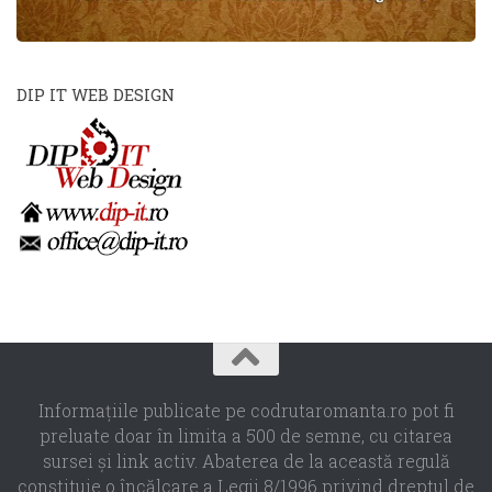
DIP IT WEB DESIGN
Informaţiile publicate pe codrutaromanta.ro pot fi
preluate doar în limita a 500 de semne, cu citarea
sursei şi link activ. Abaterea de la această regulă
constituie o încălcare a Legii 8/1996 privind dreptul de