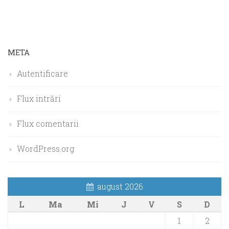
META
Autentificare
Flux intrări
Flux comentarii
WordPress.org
august 2026
L
Ma
Mi
J
V
S
D
1
2