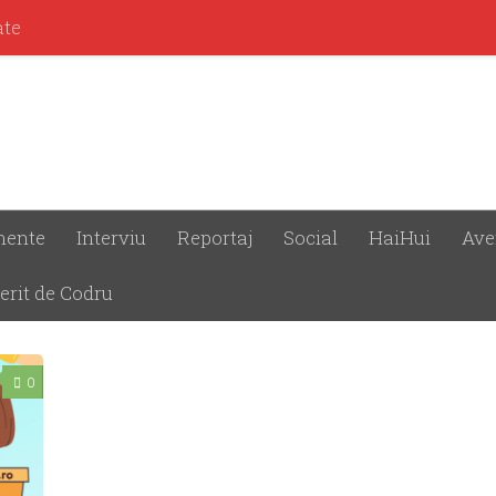
ate
mente
Interviu
Reportaj
Social
HaiHui
Ave
ECUM ANIMALELE
erit de Codru
0