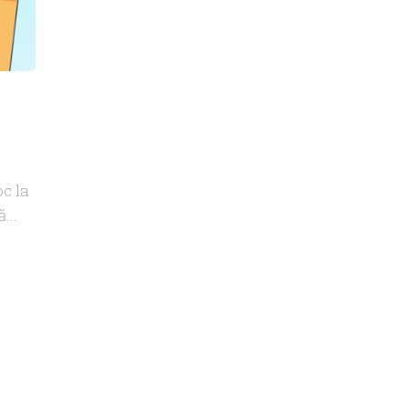
oc la
...