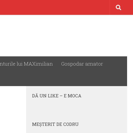
nturile lui MAXimilian
Gospodar amator
URMĂREȘTE:
DĂ UN LIKE – E MOCA
MEŞTERIT DE CODRU