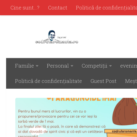
Cine sunt…?
Contact
Politică de confidenţialit
Familie
Personal
Competiţii
eveni
ETICHETAT:
DE 1 MAI COMPORTA-TE PR
Politică de confidenţialitate
Guest Post
Meşt