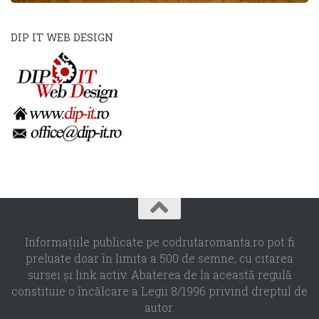
DIP IT WEB DESIGN
Informaţiile publicate pe codrutaromanta.ro pot fi
preluate doar în limita a 500 de semne, cu citarea
sursei şi link activ. Abaterea de la această regulă
constituie o încălcare a Legii 8/1996 privind dreptul de
autor.