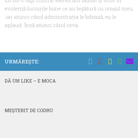
Eu nu-s Gigi Contra! Mereu am lăudat şi scos în
evidenţă lucrurile bune ce au legătură cu oraşul meu,
iar atunci când administraţia le bifează, eu le
aplaud. Însă atunci când ceva...
URMĂREȘTE:
DĂ UN LIKE – E MOCA
MEŞTERIT DE CODRU