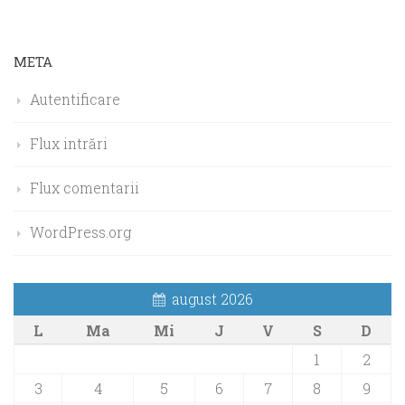
META
Autentificare
Flux intrări
Flux comentarii
WordPress.org
august 2026
L
Ma
Mi
J
V
S
D
1
2
3
4
5
6
7
8
9