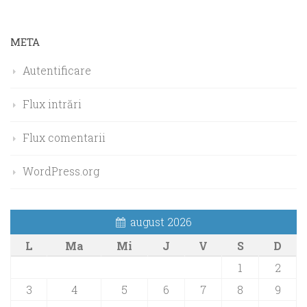
META
Autentificare
Flux intrări
Flux comentarii
WordPress.org
august 2026
L
Ma
Mi
J
V
S
D
1
2
3
4
5
6
7
8
9