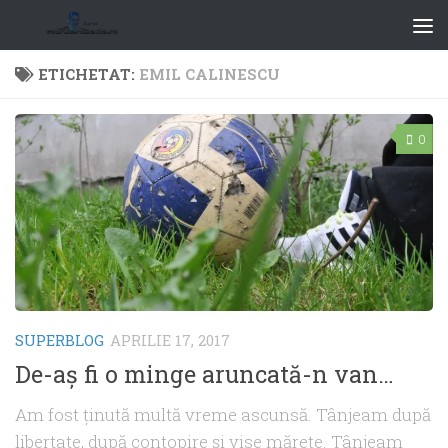
ETICHETAT:
EMIL CALINESCU
0
SUPERBLOG
APRILIE 17, 2017
De-aş fi o minge aruncată-n van…
Am fost ţinută multă vreme ascunsă. Tânjeam după
libertate, după contopire şi vise măreţe. Tânjeam