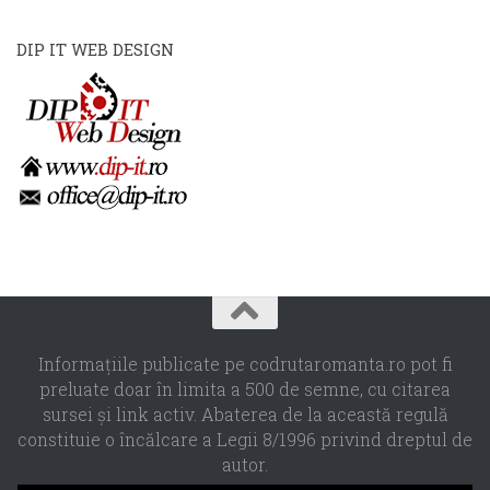
DIP IT WEB DESIGN
Informaţiile publicate pe codrutaromanta.ro pot fi
preluate doar în limita a 500 de semne, cu citarea
sursei şi link activ. Abaterea de la această regulă
constituie o încălcare a Legii 8/1996 privind dreptul de
autor.