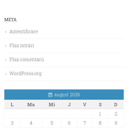
META
Autentificare
Flux intrări
Flux comentarii
WordPress.org
august 2026
L
Ma
Mi
J
V
S
D
1
2
3
4
5
6
7
8
9