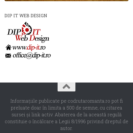
DIP IT WEB DESIGN
Informaţiile publicate pe codrutaromanta.ro pot fi
preluate doar în limita a 500 de semne, cu citarea
sursei şi link activ. Abaterea de la această regulă
constituie o încălcare a Legii 8/1996 privind dreptul de
autor.