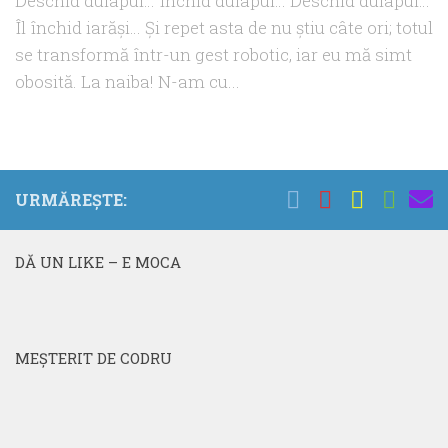
Deschid dulapul… Închid dulapul… Deschid dulapul…
Îl închid iarăşi… Şi repet asta de nu ştiu câte ori; totul
se transformă într-un gest robotic, iar eu mă simt
obosită. La naiba! N-am cu...
URMĂREȘTE:
DĂ UN LIKE – E MOCA
MEŞTERIT DE CODRU