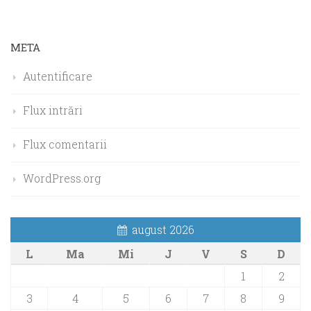
META
Autentificare
Flux intrări
Flux comentarii
WordPress.org
august 2026
L
Ma
Mi
J
V
S
D
1
2
3
4
5
6
7
8
9