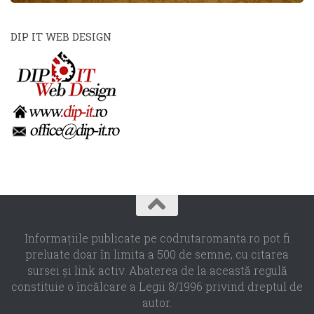
DIP IT WEB DESIGN
Informaţiile publicate pe codrutaromanta.ro pot fi
preluate doar în limita a 500 de semne, cu citarea
sursei şi link activ. Abaterea de la această regulă
constituie o încălcare a Legii 8/1996 privind dreptul de
autor.