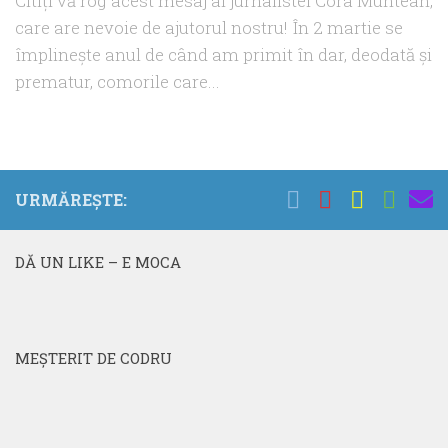
Citiţi vă rog acest mesaj al jurnalistei Cora Muntean,
care are nevoie de ajutorul nostru! În 2 martie se
împlinește anul de când am primit în dar, deodată și
prematur, comorile care...
URMĂREȘTE:
DĂ UN LIKE – E MOCA
MEŞTERIT DE CODRU