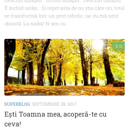
Deschid dulapul… Închid dulapul… Deschid dulapul…
Îl închid iarăşi… Şi repet asta de nu ştiu câte ori; totul
se transformă într-un gest robotic, iar eu mă simt
obosită. La naiba! N-am cu...
12
SUPERBLOG
SEPTEMBRIE 28, 2017
Eşti Toamna mea, acoperă-te cu
ceva!