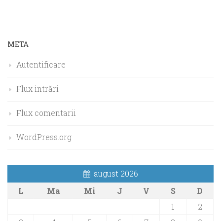
META
Autentificare
Flux intrări
Flux comentarii
WordPress.org
august 2026
L
Ma
Mi
J
V
S
D
1
2