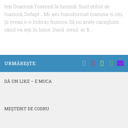
Ieşi Doamnă Toamnă la lumină. Sunt stilist de
toamnă, Defapt… Mi-am transformat toamna-n om,
Şi vreau s-o îmbrac frumos, Să nu arate caraghios
când va ieşi în lume. Dacă omul ar fi...
URMĂREȘTE:
DĂ UN LIKE – E MOCA
MEŞTERIT DE CODRU