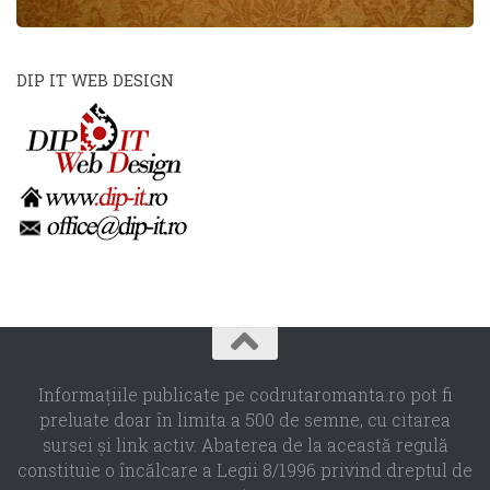
DIP IT WEB DESIGN
Informaţiile publicate pe codrutaromanta.ro pot fi
preluate doar în limita a 500 de semne, cu citarea
sursei şi link activ. Abaterea de la această regulă
constituie o încălcare a Legii 8/1996 privind dreptul de