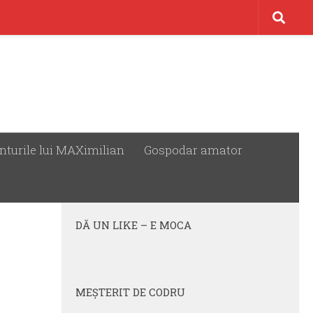
nturile lui MAXimilian
Gospodar amator
URMĂREȘTE:
DĂ UN LIKE – E MOCA
MEŞTERIT DE CODRU