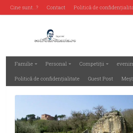
Cine sunt…?
Contact
Politică de confidenţialit
Familie
Personal
Competiţii
eveni
ETICHETAT:
ROCCA URBISAGLIA
Politică de confidenţialitate
Guest Post
Meşt