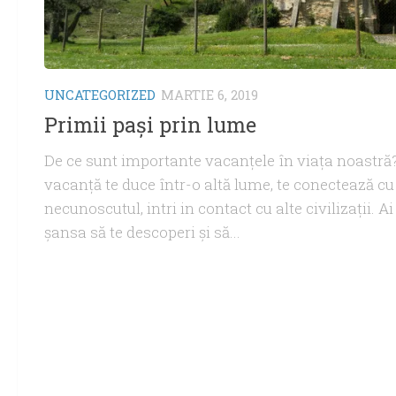
UNCATEGORIZED
MARTIE 6, 2019
Primii pași prin lume
De ce sunt importante vacanţele în viaţa noastră
vacanţă te duce într-o altă lume, te conectează cu
necunoscutul, intri in contact cu alte civilizații. Ai
şansa să te descoperi și să...