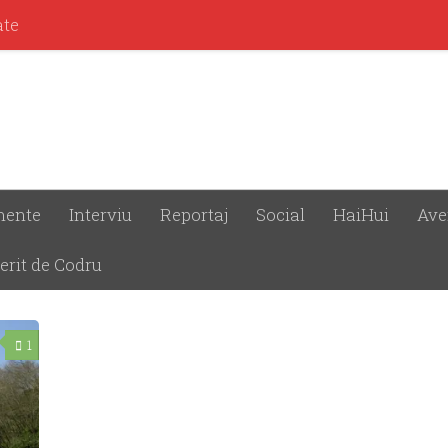
ate
mente
Interviu
Reportaj
Social
HaiHui
Ave
erit de Codru
1