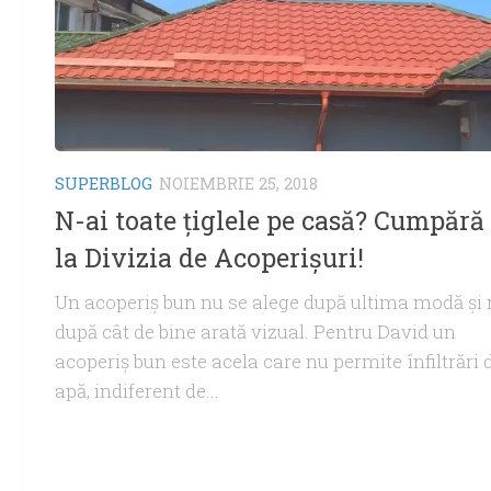
SUPERBLOG
NOIEMBRIE 25, 2018
N-ai toate ţiglele pe casă? Cumpără
la Divizia de Acoperişuri!
Un acoperiş bun nu se alege după ultima modă şi 
după cât de bine arată vizual. Pentru David un
acoperiş bun este acela care nu permite înfiltrări 
apă, indiferent de...