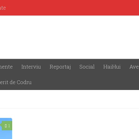
ate
mente
Interviu
Reportaj
Social
HaiHui
Ave
erit de Codru
1