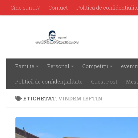
Cine sunt…?
Contact
Politică de confidenţialit
Familie
Personal
Competiţii
eveni
Politică de confidenţialitate
Guest Post
Meşt
ETICHETAT:
VINDEM IEFTIN