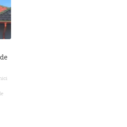
 de
nici
de