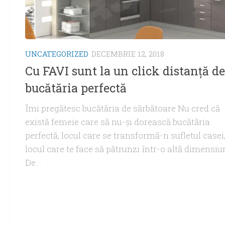
UNCATEGORIZED
DECEMBRIE 12, 2018
Cu FAVI sunt la un click distanţă de
bucătăria perfectă
Îmi pregătesc bucătăria de sărbătoare Nu cred că
există femeie care să nu-şi dorească bucătăria
perfectă, locul care se transformă-n sufletul casei
locul care te face să pătrunzi într-o altă dimensiu
De...