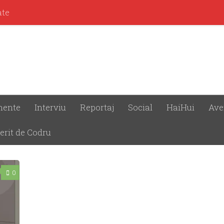
ate
mente
Interviu
Reportaj
Social
HaiHui
Ave
erit de Codru
0