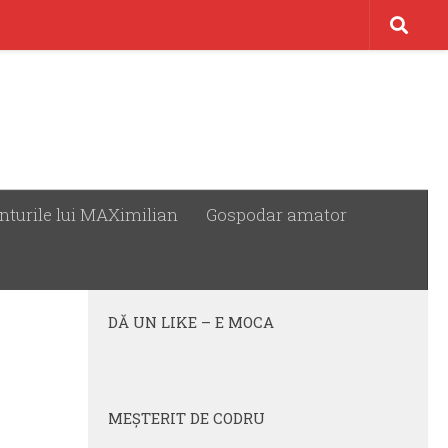
nturile lui MAXimilian
Gospodar amator
URMĂREȘTE:
DĂ UN LIKE – E MOCA
MEŞTERIT DE CODRU