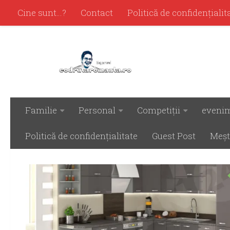
Cine sunt…?
Contact
Politică de confidenţialit
Familie
Personal
Competiţii
eveni
ARHIVĂ ZILNICĂ:
DECEMBRIE 12, 2018
Politică de confidenţialitate
Guest Post
Meşt