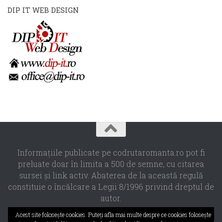
DIP IT WEB DESIGN
Informaţiile publicate pe codrutaromanta.ro pot fi
preluate doar în limita a 500 de semne, cu citarea
sursei şi link activ. Abaterea de la această regulă
constituie o încălcare a Legii 8/1996 privind dreptul de
autor.
Propulsat de
- Designed with the
Hueman theme
Acest site foloseşte cookies. Puteţi afla mai multe despre ce cookies foloseşte