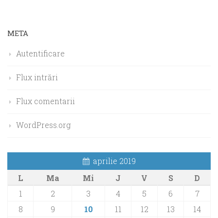
META
Autentificare
Flux intrări
Flux comentarii
WordPress.org
aprilie 2019
L
Ma
Mi
J
V
S
D
1
2
3
4
5
6
7
8
9
10
11
12
13
14