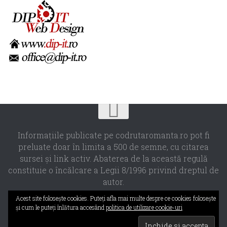
Informaţiile publicate pe codrutaromanta.ro pot fi
preluate doar în limita a 500 de semne, cu citarea
sursei şi link activ. Abaterea de la această regulă
constituie o încălcare a Legii 8/1996 privind dreptul de
autor.
Propulsat de
- Designed with the
Hueman theme
Acest site foloseşte cookies. Puteţi afla mai multe despre ce cookies foloseşte
şi cum le puteţi înlătura accesând
politica de utilizare cookie-uri