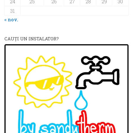
24
25
26
27
28
29
30
31
« nov.
CAUŢI UN INSTALATOR?