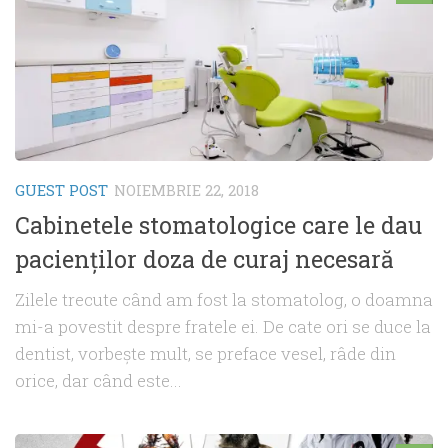
GUEST POST
NOIEMBRIE 22, 2018
Cabinetele stomatologice care le dau
pacienţilor doza de curaj necesară
Zilele trecute când am fost la stomatolog, o doamna
mi-a povestit despre fratele ei. De cate ori se duce la
dentist, vorbeşte mult, se preface vesel, râde din
orice, dar când este...