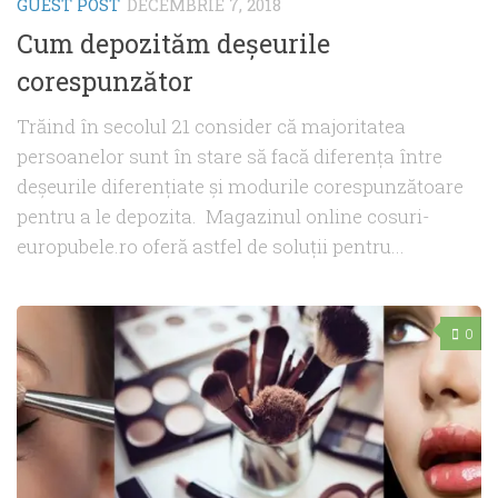
GUEST POST
DECEMBRIE 7, 2018
Cum depozităm deşeurile
corespunzător
Trăind în secolul 21 consider că majoritatea
persoanelor sunt în stare să facă diferenţa între
deşeurile diferenţiate şi modurile corespunzătoare
pentru a le depozita. Magazinul online cosuri-
europubele.ro oferă astfel de soluţii pentru...
0