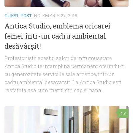
GUEST POST
NOIEMBRIE 27, 2018
Antica Studio, emblema oricarei
femei într-un cadru ambiental
desăvârşit!
Profesionistii acestui salon de infrumusetare
Antica Studio te intamplina permanent oferindu-ti
cu generozitate serviciile sale artistice, intr-un
cadru ambiental desavarsit. La Antica Studio esti
rasfatata asa cum meriti din cap si pana...
0