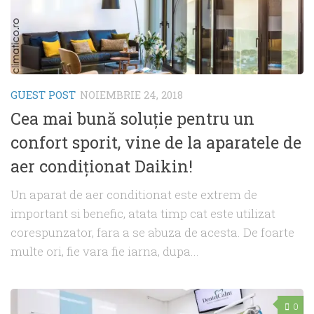
GUEST POST
NOIEMBRIE 24, 2018
Cea mai bună soluţie pentru un
confort sporit, vine de la aparatele de
aer condiţionat Daikin!
Un aparat de aer conditionat este extrem de
important si benefic, atata timp cat este utilizat
corespunzator, fara a se abuza de acesta. De foarte
multe ori, fie vara fie iarna, dupa...
0