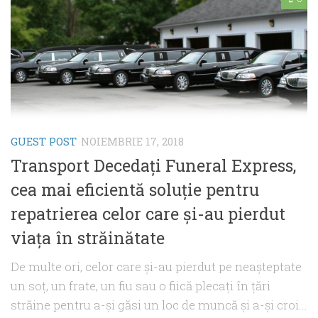
GUEST POST
NOIEMBRIE 17, 2018
Transport Decedați Funeral Express,
cea mai eficientă soluție pentru
repatrierea celor care și-au pierdut
viața în străinătate
De multe ori, celor care și-au pierdut pe neașteptate
un soț, un frate, un fiu sau o fiică plecați în țări
străine pentru a-și găsi un loc de muncă și a-și croi...