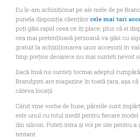
Eu le-am achiziţionat pe ale mele de pe Bran
punela dispoziţia clienţilor
cele mai tari acc
poţi găsi rapid ceea ce îţi place, plus că ei di
cea mai pretenţioasă persoană va găsi cu sigu
gratuit la achiziţionarea unor accesorii în va
timp preţios deoarece nu mai sunteti nevoit s
Dacă însă nu sunteţi tocmai adeptul cumpărăt
Brandgsm are magazine în toată ţara, aşa că îi 
câteva locaţii.
Când vine vorba de huse, părerile sunt împărţi
este unul cu totul inedit pentru fiecare model
din silicon. Puteţi intra şi voi pe site pentru 
tentant.