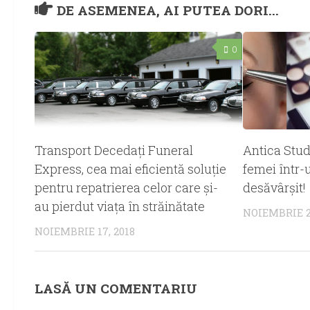
DE ASEMENEA, AI PUTEA DORI...
0
Transport Decedați Funeral
Antica Stud
Express, cea mai eficientă soluție
femei într-
pentru repatrierea celor care și-
desăvârşit!
au pierdut viața în străinătate
NOIEMBRIE 2
NOIEMBRIE 17, 2018
LASĂ UN COMENTARIU