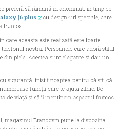
are preferă să rămână în anonimat, în timp ce
laxy j6 plus
cu design-uri speciale, care
de frumos.
in care aceasta este realizată este foarte
telefonul nostru. Persoanele care adoră stilul
e din piele. Acestea sunt elegante şi dau un
 siguranţă linistit noaptea pentru că ştii că
numeroase funcţii care te ajuta zilnic. De
ta de viaţă şi să îi menţinem aspectul frumos
ul, magazinul Brandgsm pune la dispoziţia
tente, aşa că intră şi tu pe site să vezi ce