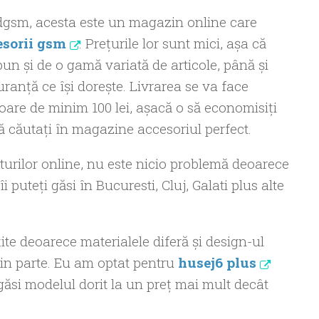
dgsm, acesta este un magazin online care
esorii gsm
. Preţurile lor sunt mici, aşa că
spun şi de o gamă variată de articole, până şi
ranţă ce îşi doreşte. Livrarea se va face
loare de minim 100 lei, aşacă o să economisiţi
ă căutaţi în magazine accesoriul perfect.
urilor online, nu este nicio problemă deoarece
puteţi găsi în Bucuresti, Cluj, Galati plus alte
te deoarece materialele diferă şi design-ul
 in parte. Eu am optat pentru
husej6 plus
a găsi modelul dorit la un preţ mai mult decât