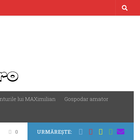
nturile lui MAXimilian
Gospodar amator
0
URMĂREȘTE: