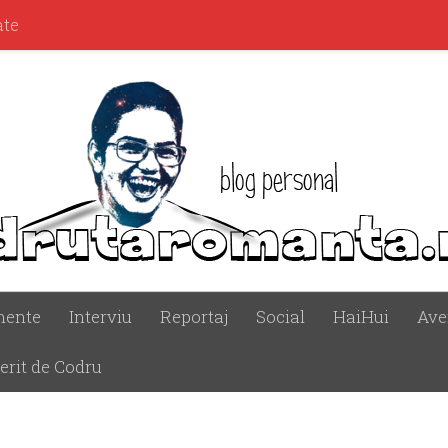
ate
mente
Interviu
Reportaj
Social
HaiHui
Ave
erit de Codru