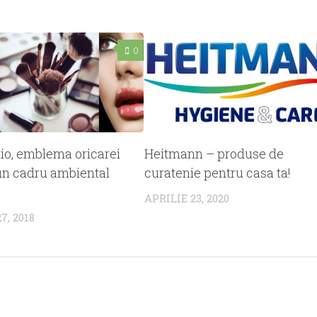
0
io, emblema oricarei
Heitmann – produse de
un cadru ambiental
curatenie pentru casa ta!
APRILIE 23, 2020
7, 2018