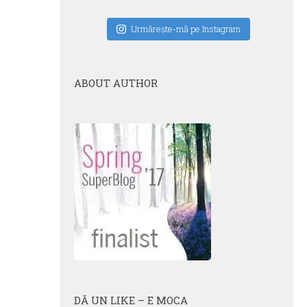
Urmăreşte-mă pe Instagram
ABOUT AUTHOR
DĂ UN LIKE – E MOCA