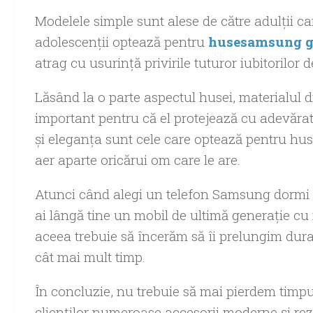
Modelele simple sunt alese de către adulţii c
adolescenţii optează pentru
husesamsung ga
atrag cu usurinţă privirile tuturor iubitorilor 
Lăsând la o parte aspectul husei, materialul d
important pentru că el protejează cu adevărat 
şi eleganţa sunt cele care optează pentru hus
aer aparte oricărui om care le are.
Atunci când alegi un telefon Samsung dormi cu
ai lângă tine un mobil de ultimă generaţie cu 
aceea trebuie să încerăm să îi prelungim dura
cât mai mult timp.
În concluzie, nu trebuie să mai pierdem timp
clienţilor numeroase accesorii moderne şi rezis