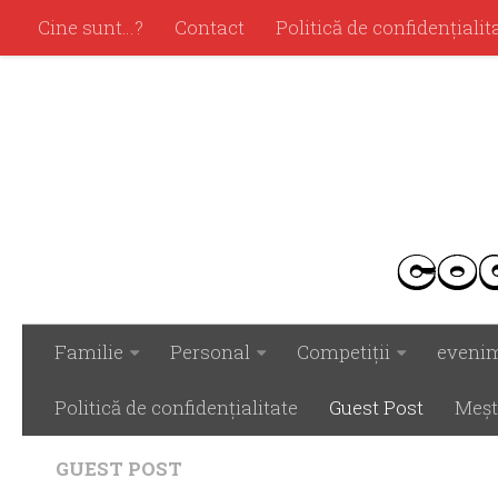
Cine sunt…?
Contact
Politică de confidenţialit
Familie
Personal
Competiţii
eveni
Politică de confidenţialitate
Guest Post
Meşt
GUEST POST