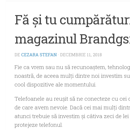
Fă şi tu cumpărături
magazinul Brandg
DE
CEZARA STEFAN
·
DECEMBRIE 11, 2018
Fie ca vrem sau nu să recunoaştem, tehnologi
noastră, de aceea mulţi dintre noi investim s
cool dispozitive ale momentului.
Telefoanele au reuşit să ne conecteze cu cei d
de care avem nevoie. Dacă cei mai mulţi dintre
atunci trebuie să investim şi câtiva zeci de l
protejeze telefonul.