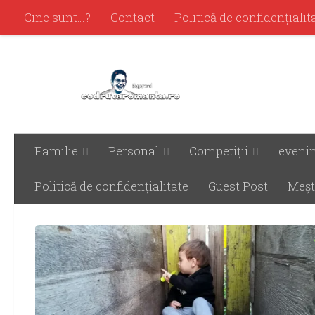
Cine sunt…?
Contact
Politică de confidenţialit
Familie
Personal
Competiţii
eveni
ETICHETAT:
2 3 ANI
Politică de confidenţialitate
Guest Post
Meşt