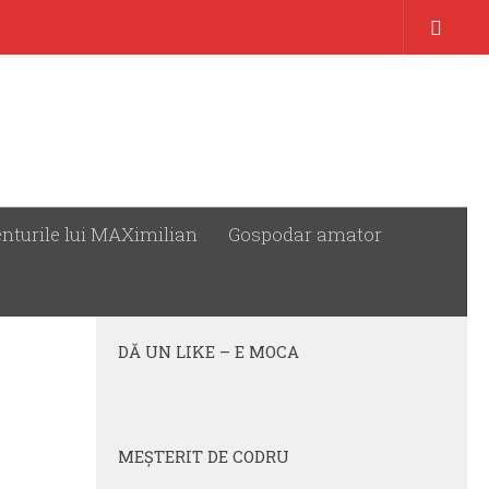
nturile lui MAXimilian
Gospodar amator
URMĂREȘTE:
DĂ UN LIKE – E MOCA
MEŞTERIT DE CODRU