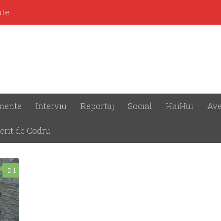
ate
mente
Interviu
Reportaj
Social
HaiHui
Ave
erit de Codru
1