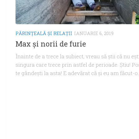
PĂRINŢEALĂ ŞI RELAŢII
IANUARIE 6, 2019
Max şi norii de furie
Înainte de a trece la subiect, vreau să ştii că nu eşt
singura care trece prin astfel de perioade. Ştiu! P
te gândeşti la asta! E adevărat că şi eu am făcut-o.