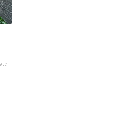
i
oate
..