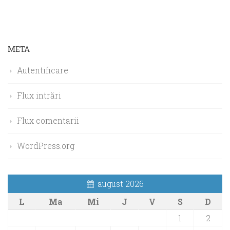
META
Autentificare
Flux intrări
Flux comentarii
WordPress.org
august 2026
L
Ma
Mi
J
V
S
D
1
2