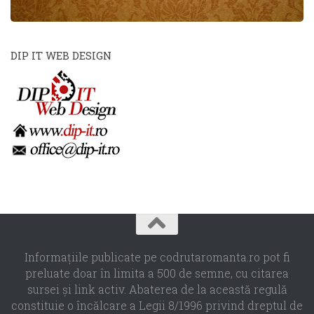
DIP IT WEB DESIGN
Informaţiile publicate pe codrutaromanta.ro pot fi
preluate doar în limita a 500 de semne, cu citarea
sursei şi link activ. Abaterea de la această regulă
constituie o încălcare a Legii 8/1996 privind dreptul de