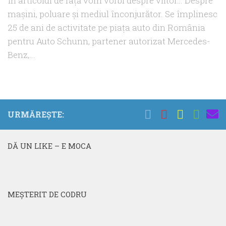
În articolul de faţă vom vorbi despre viitor… Despre
maşini, poluare şi mediul înconjurător. Se împlinesc
25 de ani de activitate pe piaţa auto din România
pentru Auto Schunn, partener autorizat Mercedes-
Benz,...
URMĂREȘTE:
DĂ UN LIKE – E MOCA
MEŞTERIT DE CODRU