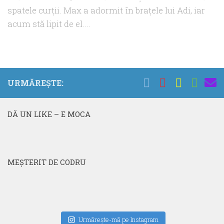
spatele curţii. Max a adormit în braţele lui Adi, iar
acum stă lipit de el....
URMĂREȘTE:
DĂ UN LIKE – E MOCA
MEŞTERIT DE CODRU
Urmăreşte-mă pe Instagram