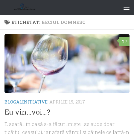
ETICHETAT:
BECIUL DOMNESC
2
BLOGALINITIATIVE
APRILIE 19, 2017
Eu vin…voi…?
E seară…în casă s-a făcut linişte…se aude doar
ticăitul ceasului, iar afară vântul şi câinele ce latră-n