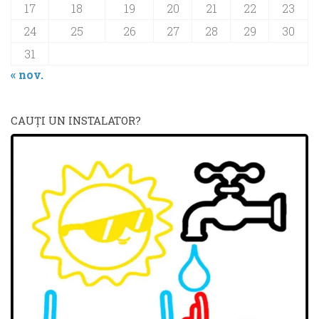
17
18
19
20
21
22
23
24
25
26
27
28
29
30
31
« nov.
CAUŢI UN INSTALATOR?