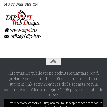
DIP IT WEB DESIGN
Informaţiile publicate pe codrutaromanta.ro pot fi
preluate doar în limita a 500 de semne, cu citarea
sursei şi link activ. Abaterea de la această regulă
constituie o încălcare a Legii 8/1996 privind dreptul de
autor.
Propulsat de
- Designed with the
Hueman theme
Acest site foloseşte cookies. Puteţi afla mai multe despre ce cookies foloseşte