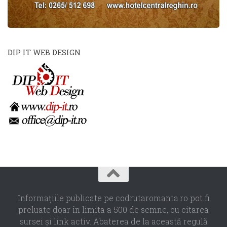
DIP IT WEB DESIGN
Informaţiile publicate pe codrutaromanta.ro pot fi
preluate doar în limita a 500 de semne, cu citarea
sursei şi link activ. Abaterea de la această regulă