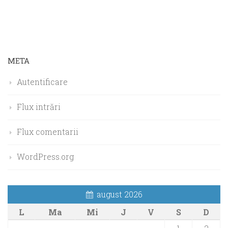
META
Autentificare
Flux intrări
Flux comentarii
WordPress.org
august 2026
L
Ma
Mi
J
V
S
D