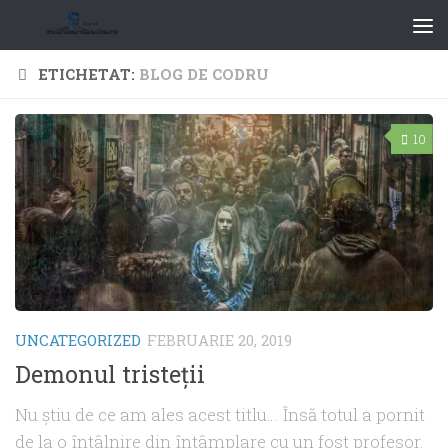
ETICHETAT:
BLOG DE CODRU
10
UNCATEGORIZED
FEBRUARIE 20, 2019
Demonul tristeţii
Nu ştiu de ce am ales acest titlu… Însă totul a pornit
de la o întâlnire din întâmplare cu un fost profesor.