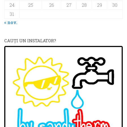
24
25
26
27
28
29
30
31
« nov.
CAUŢI UN INSTALATOR?