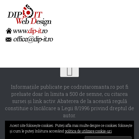
Informaţiile publicate pe codrutaromanta.ro pot fi
preluate doar în limita a 500 de semne, cu citarea
sursei şi link activ. Abaterea de la această regulă
constituie o încălcare a Legii 8/1996 privind dreptul de
autor.
Propulsat de
- Designed with the
Hueman theme
Acest site foloseşte cookies. Puteţi afla mai multe despre ce cookies foloseşte
şi cum le puteţi înlătura accesând
politica de utilizare cookie-uri