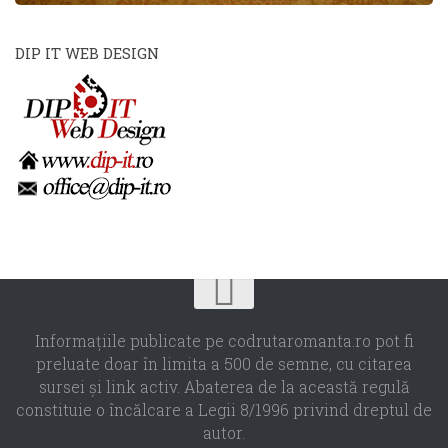
DIP IT WEB DESIGN
Informaţiile publicate pe codrutaromanta.ro pot fi
preluate doar în limita a 500 de semne, cu citarea
sursei şi link activ. Abaterea de la această regulă
constituie o încălcare a Legii 8/1996 privind dreptul de
autor.