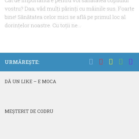
Cât de importantă e pentru voi sănătatea copilului
vostru? Daa, văd mulţi părinţi cu mâinile sus. Foarte
bine! Sănătatea celor mici se află pe primul loc al
dorinţelor noastre. Cu toţii ne...
URMĂREȘTE:
DĂ UN LIKE – E MOCA
MEŞTERIT DE CODRU