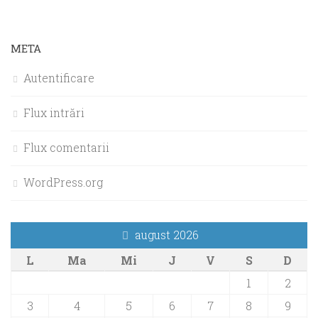
META
Autentificare
Flux intrări
Flux comentarii
WordPress.org
august 2026
L
Ma
Mi
J
V
S
D
1
2
3
4
5
6
7
8
9