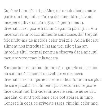
După ce l-am născut pe Max, mi-am dedicat o mare
parte din timp informării şi documentării privind
începerea diversificării. Ştiu că pentru mulţi,
diversificarea poate fi numită spaima părinţilor. Am
încercat să introduc alimente sănătoase, dar treptat,
folosindu-mă de metoda celor trei zile. Adică fiecărui
aliment nou introdus îi lăsam trei zile până am
introdus altul, tocmai pentru a observa dacă micuţul
meu are vreo reacţie la acesta.
E important de reţinut faptul că, organele celor mici
nu sunt încă suficient dezvoltate şi de aceea
diversificarea timpurie nu este indicată, iar un surplus
de sare şi zahăr în alimentaţia acestora nu le poate
face decât rău. Într-adevăr, aceste semne nu se văd
imediat, ci sunt probleme care pot apărea în timp.
Concret, în ceea ce priveşte sarea, rinichii celor mici