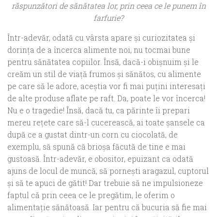
răspunzători de sănătatea lor, prin ceea ce le punem în
farfurie?
Într-adevăr, odată cu vârsta apare şi curiozitatea şi
dorinţa de a încerca alimente noi, nu tocmai bune
pentru sănătatea copiilor. Însă, dacă-i obişnuim şi le
creăm un stil de viaţă frumos şi sănătos, cu alimente
pe care să le adore, aceştia vor fi mai puţini interesaţi
de alte produse aflate pe raft. Da, poate le vor încerca!
Nu e o tragedie! Însă, dacă tu, ca părinte îi prepari
mereu reţete care să-l cucerească, ai toate şansele ca
după ce a gustat dintr-un corn cu ciocolată, de
exemplu, să spună că brioşa făcută de tine e mai
gustoasă. Într-adevăr, e obositor, epuizant ca odată
ajuns de locul de muncă, să porneşti aragazul, cuptorul
şi să te apuci de gătit! Dar trebuie să ne impulsioneze
faptul că prin ceea ce le pregătim, le oferim o
alimentaţie sănătoasă. Iar pentru că bucuria să fie mai