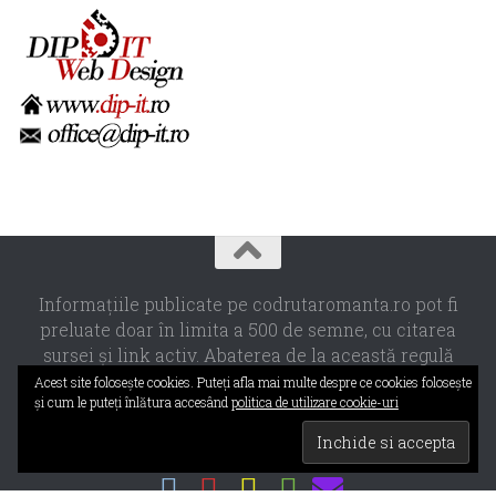
Informaţiile publicate pe codrutaromanta.ro pot fi
preluate doar în limita a 500 de semne, cu citarea
sursei şi link activ. Abaterea de la această regulă
constituie o încălcare a Legii 8/1996 privind dreptul de
Acest site foloseşte cookies. Puteţi afla mai multe despre ce cookies foloseşte
şi cum le puteţi înlătura accesând
politica de utilizare cookie-uri
autor.
Propulsat de
- Designed with the
Hueman theme