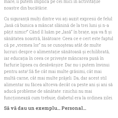
mare, îi putem implica pe cei mici în activităţile
noastre din bucătărie.
Cu siguranţă mulţi dintre voi aţi auzit expresii de felul:
„lasă că bunica a mâncat slănină de la trei luni şi n-a
păţit nimic!” Când îl luăm pe „lasă” în braţe, aşa va fi şi
sănătatea noastră, lăsătoare. Ceea ce e cert este faptul
că pe „vremea lor” nu se cunoşteau atât de multe
lucruri despre o alimentaţie sănătoasă şi echilibrată,
iar educaţia în ceea ce priveşte mâncarea pusă în
farfurie lipsea cu desăvârşire. Dar nu-i putem învinui
pentru asta! Să fie cât mai multe grăsimi, cât mai
multă carne, cât mai multe prăjeli. Da, dar acest stil
alimentar nu făcea altceva decât ca peste ani şi ani să
aducă probleme de sănătate: rinichii nu mai
funcţionează cum trebuie, diabetul era la ordinea zilei.
Să vă dau un exemplu… Personal…