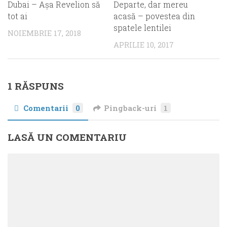
Departe, dar mereu
Dubai – Aşa Revelion să
acasă – povestea din
tot ai
spatele lentilei
NOIEMBRIE 17, 2018
APRILIE 10, 2017
1 RĂSPUNS
Comentarii
0
Pingback-uri
1
LASĂ UN COMENTARIU