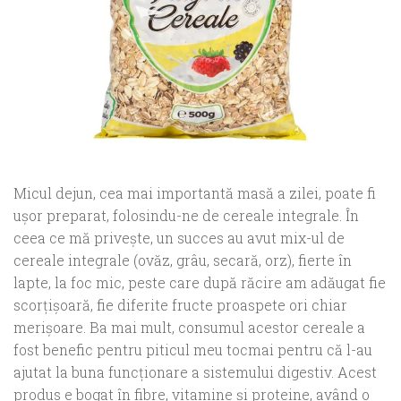
Micul dejun, cea mai importantă masă a zilei, poate fi
uşor preparat, folosindu-ne de cereale integrale. În
ceea ce mă priveşte, un succes au avut mix-ul de
cereale integrale (ovăz, grâu, secară, orz), fierte în
lapte, la foc mic, peste care după răcire am adăugat fie
scorţişoară, fie diferite fructe proaspete ori chiar
merişoare. Ba mai mult, consumul acestor cereale a
fost benefic pentru piticul meu tocmai pentru că l-au
ajutat la buna funcţionare a sistemului digestiv. Acest
produs e bogat în fibre, vitamine şi proteine, având o