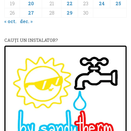
19
20
21
22
23
24
25
26
27
28
29
30
« oct.
dec. »
CAUŢI UN INSTALATOR?