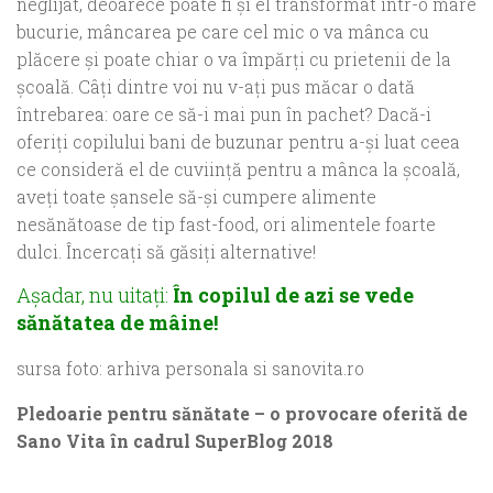
neglijat, deoarece poate fi şi el transformat într-o mare
bucurie, mâncarea pe care cel mic o va mânca cu
plăcere şi poate chiar o va împărţi cu prietenii de la
şcoală. Câţi dintre voi nu v-aţi pus măcar o dată
întrebarea: oare ce să-i mai pun în pachet? Dacă-i
oferiţi copilului bani de buzunar pentru a-şi luat ceea
ce consideră el de cuviinţă pentru a mânca la şcoală,
aveţi toate şansele să-şi cumpere alimente
nesănătoase de tip fast-food, ori alimentele foarte
dulci. Încercaţi să găsiţi alternative!
Aşadar, nu uitaţi:
În copilul de azi se vede
sănătatea de mâine!
sursa foto: arhiva personala si sanovita.ro
Pledoarie pentru sănătate – o provocare oferită de
Sano Vita în cadrul SuperBlog 2018