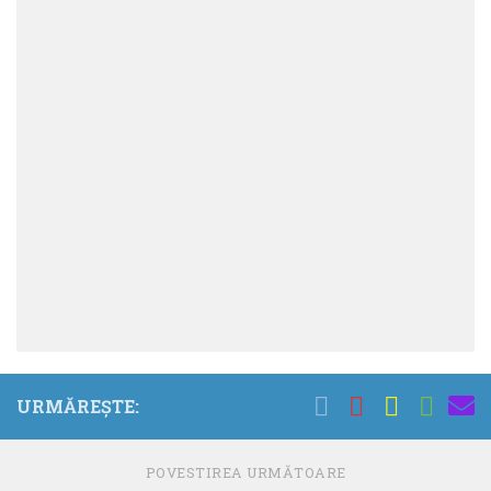
URMĂREȘTE:
POVESTIREA URMĂTOARE