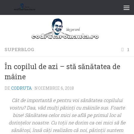
SUPERBLOG
1
În copilul de azi – stă sănătatea de
mâine
DE
CODRUTA
·
NOIEMBRIE 6, 2018
Cât de importantă e pentru voi sănătatea copilului
vostru? Daa, văd mulţi părinţi cu mâinile sus. Foarte
bine! Sănătatea celor mici se află pe primul loc al
dorinţelor noastre. Cu toţii ne dorim ca cei mici să fie
sănătoşi, însă câţi realizăm că noi, părinţii suntem