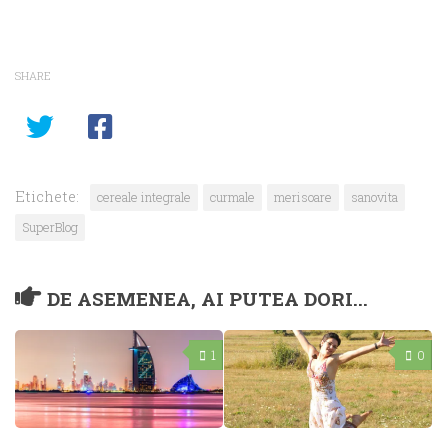
SHARE
Etichete:
cereale integrale
curmale
merisoare
sanovita
SuperBlog
DE ASEMENEA, AI PUTEA DORI...
1
0