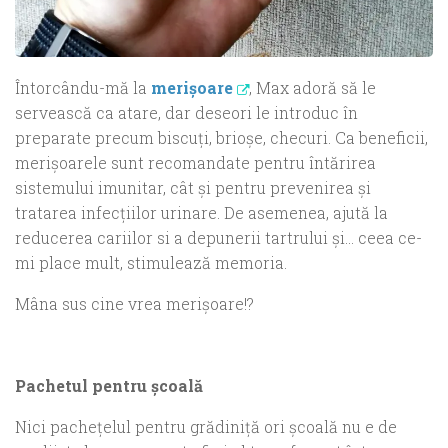
Întorcându-mă la
merişoare
, Max adoră să le
servească ca atare, dar deseori le introduc în
preparate precum biscuţi, brioşe, checuri. Ca beneficii,
merişoarele sunt recomandate pentru întărirea
sistemului imunitar, cât şi pentru prevenirea şi
tratarea infecţiilor urinare. De asemenea, ajută la
reducerea cariilor si a depunerii tartrului şi… ceea ce-
mi place mult, stimulează memoria.
Mâna sus cine vrea merişoare!?
Pachetul pentru şcoală
Nici pacheţelul pentru grădiniţă ori şcoală nu e de