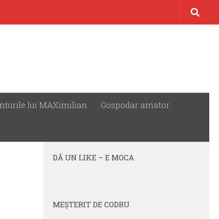
nturile lui MAXimilian
Gospodar amator
URMĂREȘTE:
DĂ UN LIKE – E MOCA
MEŞTERIT DE CODRU