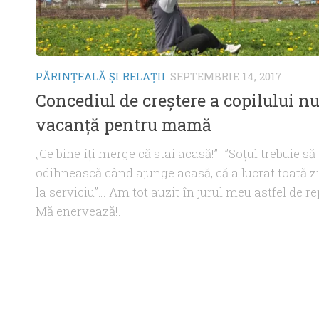
PĂRINŢEALĂ ŞI RELAŢII
SEPTEMBRIE 14, 2017
Concediul de creştere a copilului nu
vacanţă pentru mamă
„Ce bine îţi merge că stai acasă!”…”Soţul trebuie să
odihnească când ajunge acasă, că a lucrat toată z
la serviciu”… Am tot auzit în jurul meu astfel de rep
Mă enervează!...