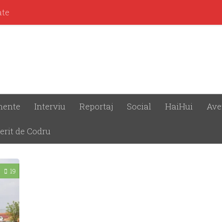
ate
mente
Interviu
Reportaj
Social
HaiHui
Ave
COPILULUI
erit de Codru
19