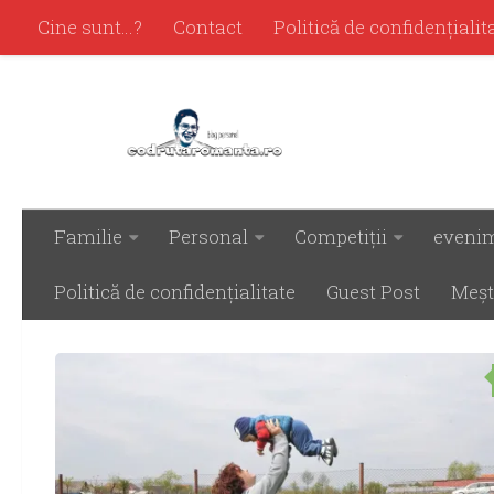
Cine sunt…?
Contact
Politică de confidenţialit
Familie
Personal
Competiţii
eveni
ETICHETAT:
CONCEDIUL DE CREŞTERE A 
Politică de confidenţialitate
Guest Post
Meşt