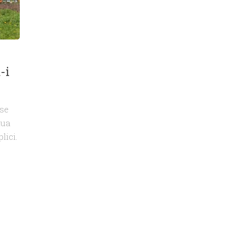
-i
 se
iua
lici.