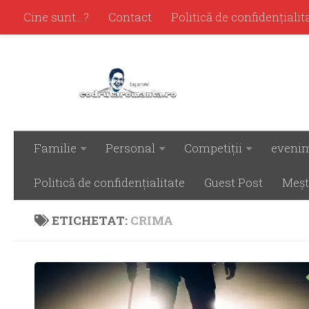
Cine sunt…?
Contact
Politică de confidenţialit
Familie
Personal
Competiţii
eveni
Politică de confidenţialitate
Guest Post
Meşt
ETICHETAT:
CRIMA