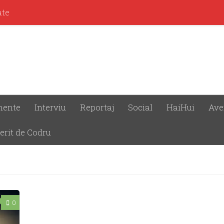
ate
mente
Interviu
Reportaj
Social
HaiHui
Ave
erit de Codru
0