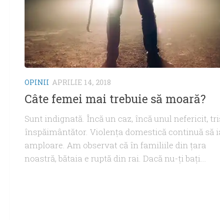
OPINII
APRILIE 14, 2018
Câte femei mai trebuie să moară?
Sunt indignată. Încă un caz, încă unul nefericit, tri
înspăimântător. Violenţa domestică continuă să i
amploare. Am observat că în familiile din ţara
noastră, bătaia e ruptă din rai. Dacă nu-ţi baţi...