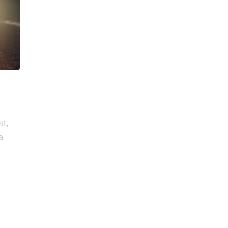
st,
a