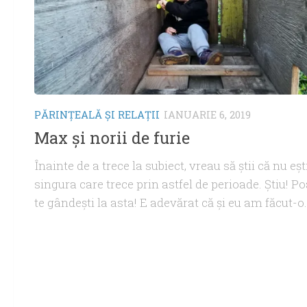
PĂRINŢEALĂ ŞI RELAŢII
IANUARIE 6, 2019
Max şi norii de furie
Înainte de a trece la subiect, vreau să ştii că nu eşt
singura care trece prin astfel de perioade. Ştiu! P
te gândeşti la asta! E adevărat că şi eu am făcut-o.