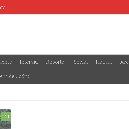
ate
mente
Interviu
Reportaj
Social
HaiHui
Ave
erit de Codru
1