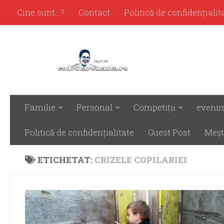
Cine sunt…?
Contact
Politică de confidenţialit
Familie
Personal
Competiţii
eveni
Politică de confidenţialitate
Guest Post
Meşt
ETICHETAT:
CRIZELE COPILARIEI