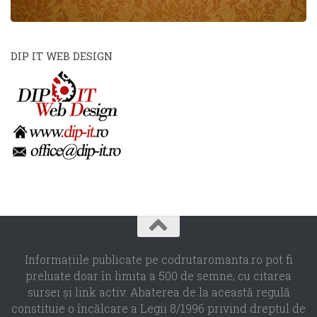
DIP IT WEB DESIGN
Informaţiile publicate pe codrutaromanta.ro pot fi
preluate doar în limita a 500 de semne, cu citarea
sursei şi link activ. Abaterea de la această regulă
constituie o încălcare a Legii 8/1996 privind dreptul de