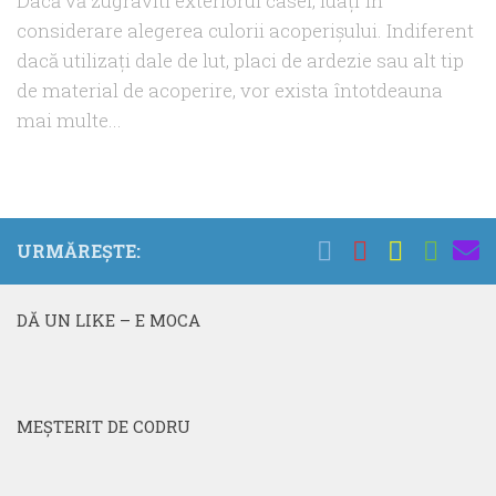
Dacă vă zugraviti exteriorul casei, luați în
considerare alegerea culorii acoperișului. Indiferent
dacă utilizați dale de lut, placi de ardezie sau alt tip
de material de acoperire, vor exista întotdeauna
mai multe...
URMĂREȘTE:
DĂ UN LIKE – E MOCA
MEŞTERIT DE CODRU