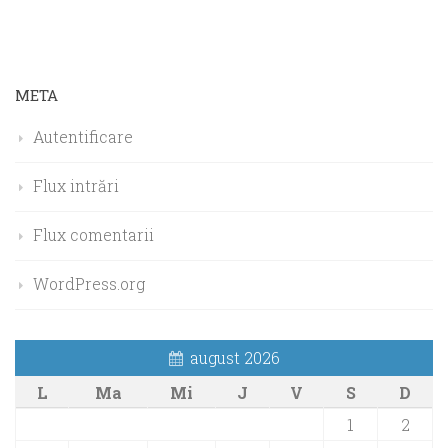
META
Autentificare
Flux intrări
Flux comentarii
WordPress.org
august 2026
L
Ma
Mi
J
V
S
D
1
2