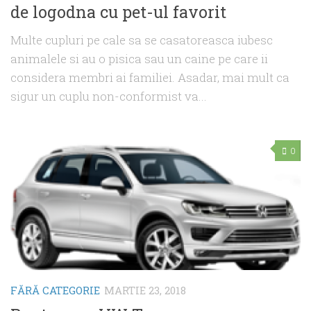
de logodna cu pet-ul favorit
Multe cupluri pe cale sa se casatoreasca iubesc
animalele si au o pisica sau un caine pe care ii
considera membri ai familiei. Asadar, mai mult ca
sigur un cuplu non-conformist va...
0
FĂRĂ CATEGORIE
MARTIE 23, 2018