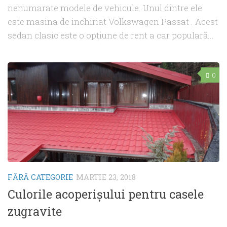
nenumarate modele de vehicule. Unul dintre ele
este masina de inchiriat Volkswagen Passat . Acest
sedan clasic este o opțiune de rent a car populară...
0
FĂRĂ CATEGORIE
MARTIE 23, 2018
Culorile acoperișului pentru casele
zugravite