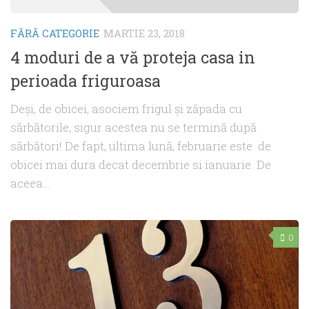
FĂRĂ CATEGORIE
MARTIE 23, 2018
4 moduri de a vă proteja casa in
perioada friguroasa
Deși, de obicei, asociem frigul și zăpada cu
sărbătorile, sigur acestea nu se termină după
sărbători! De fapt, ultima lună, februarie este de
obicei mai dura decat decembrie si ianuarie. De
aceea...
0