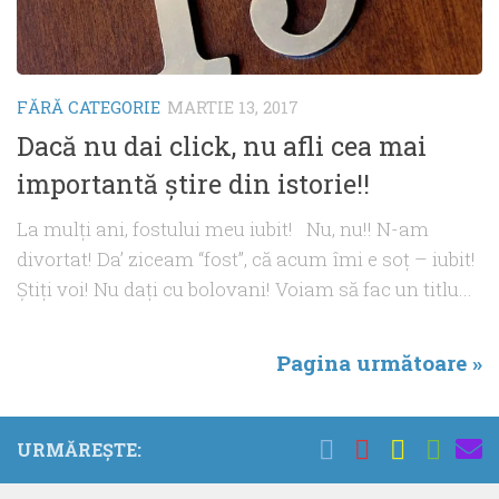
FĂRĂ CATEGORIE
MARTIE 13, 2017
Dacă nu dai click, nu afli cea mai
importantă ştire din istorie!!
La mulţi ani, fostului meu iubit! Nu, nu!! N-am
divortat! Da’ ziceam “fost”, că acum îmi e soţ – iubit!
Ştiţi voi! Nu daţi cu bolovani! Voiam să fac un titlu...
Pagina următoare »
URMĂREȘTE: