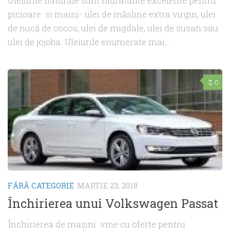
Uleiurile naturale sunt hidratante excelente pentru
picioare si maini- ulei de măsline extra virgin, ulei
de nucă de cocos, ulei de migdale, ulei de susan sau
ulei de jojoba. Uleiurile enumerate mai...
0
FĂRĂ CATEGORIE
MARTIE 23, 2018
Închirierea unui Volkswagen Passat
Închirierea de mașini vine cu oferte pentru