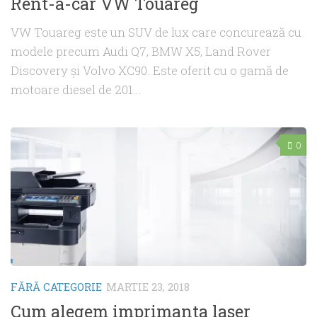
Rent-a-car VW Touareg
VW Touareg este un SUV de lux care concurează cu
modele precum Audi Q7, BMW X5, Land Rover
Discovery și Volvo XC90. Este oferit cu o gamă de
motoare diesel de 201...
0
FĂRĂ CATEGORIE
MARTIE 23, 2018
Cum alegem imprimanta laser