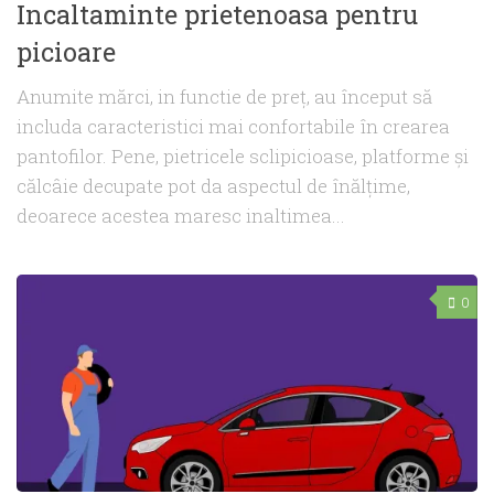
Incaltaminte prietenoasa pentru
picioare
Anumite mărci, in functie de preț, au început să
includa caracteristici mai confortabile în crearea
pantofilor. Pene, pietricele sclipicioase, platforme și
călcâie decupate pot da aspectul de înălțime,
deoarece acestea maresc inaltimea...
0