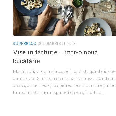
SUPERBLOG
OCTOMBRIE 11, 2018
Vise în farfurie – într-o nouă
bucătărie
Mami, tati, vreau mâncare! Îl aud strigând dis-de-
dimineaţă…Şi musai să mă conformez… Când sun
acasă, unde credeţi că petrec cea mai mare parte 
timpului? Să nu-mi spuneți că vă gândiţi la...