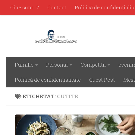
Cine sunt…?
Contact
Politică de confidenţialit
Familie
Personal
Competiţii
eveni
Politică de confidenţialitate
Guest Post
Meşt
ETICHETAT:
CUTITE