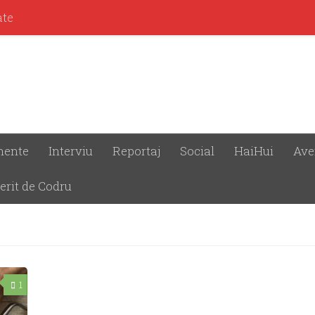
ate
mente
Interviu
Reportaj
Social
HaiHui
Ave
erit de Codru
1