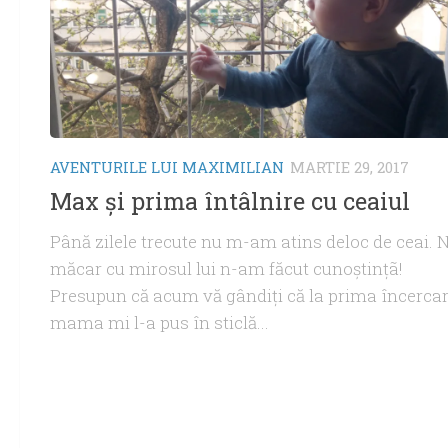
AVENTURILE LUI MAXIMILIAN
MARTIE 29, 2017
Max şi prima întâlnire cu ceaiul
Până zilele trecute nu m-am atins deloc de ceai. N
măcar cu mirosul lui n-am făcut cunoștințã!
Presupun că acum vă gândiţi că la prima încercar
mama mi l-a pus în sticlă...