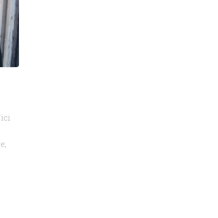
ici
e,