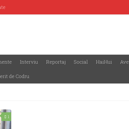
ate
mente
Interviu
Reportaj
Social
HaiHui
Ave
erit de Codru
1