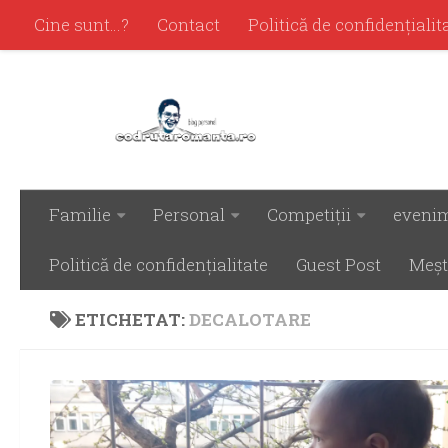
Cine sunt…?
Contact
Politică de confidenţialit
Familie
Personal
Competiţii
eveni
Politică de confidenţialitate
Guest Post
Meşt
ETICHETAT:
DECALOTARE