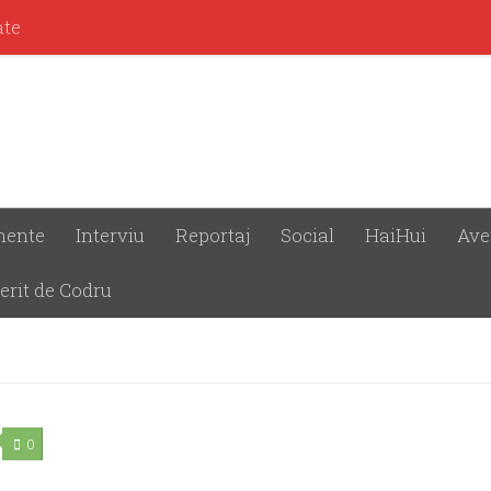
ate
mente
Interviu
Reportaj
Social
HaiHui
Ave
erit de Codru
0