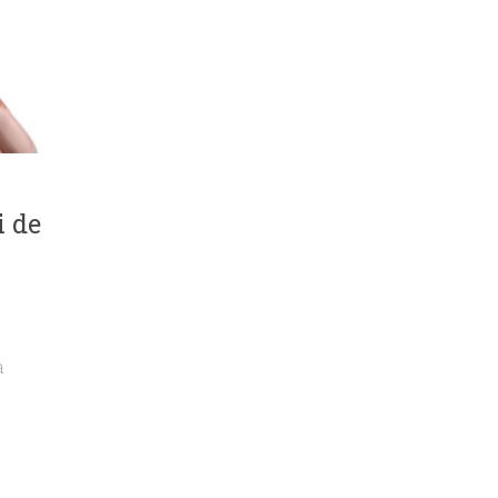
i de
a