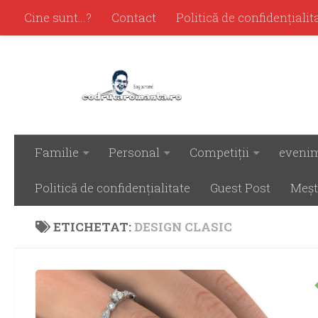
Cine sunt…?
Contact
Politică de confidenţialit
Familie
Personal
Competiţii
eveni
Politică de confidenţialitate
Guest Post
Meşt
ETICHETAT:
DESIGN CLASIC