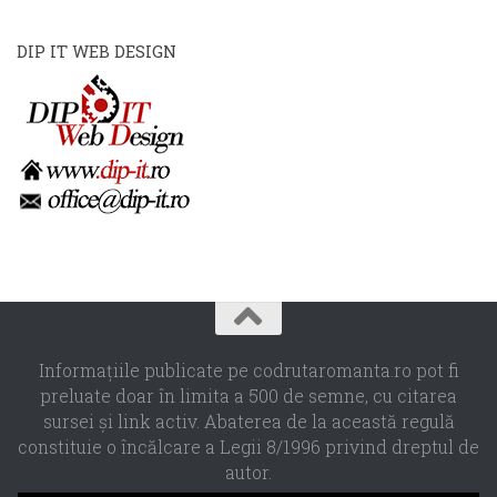
DIP IT WEB DESIGN
Informaţiile publicate pe codrutaromanta.ro pot fi
preluate doar în limita a 500 de semne, cu citarea
sursei şi link activ. Abaterea de la această regulă
constituie o încălcare a Legii 8/1996 privind dreptul de
autor.