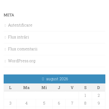
META
Autentificare
Flux intrări
Flux comentarii
WordPress.org
august 2026
L
Ma
Mi
J
V
S
D
1
2
3
4
5
6
7
8
9