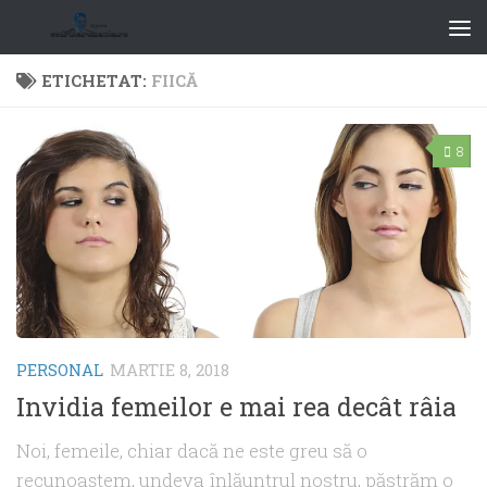
ETICHETAT:
FIICĂ
8
PERSONAL
MARTIE 8, 2018
Invidia femeilor e mai rea decât râia
Noi, femeile, chiar dacă ne este greu să o
recunoaştem, undeva înlăuntrul nostru, păstrăm o