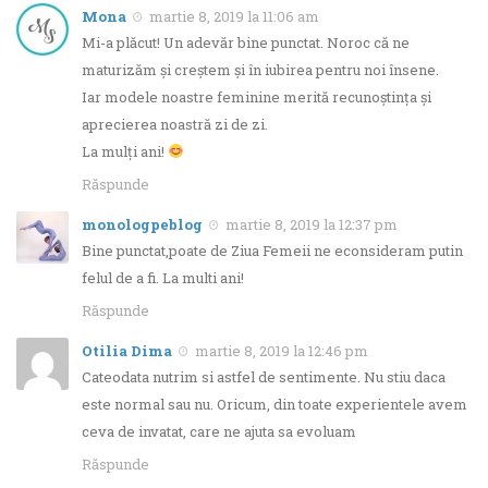
Mona
martie 8, 2019 la 11:06 am
Mi-a plăcut! Un adevăr bine punctat. Noroc că ne
maturizăm și creștem și în iubirea pentru noi însene.
Iar modele noastre feminine merită recunoștința și
aprecierea noastră zi de zi.
La mulți ani!
Răspunde
monologpeblog
martie 8, 2019 la 12:37 pm
Bine punctat,poate de Ziua Femeii ne econsideram putin
felul de a fi. La multi ani!
Răspunde
Otilia Dima
martie 8, 2019 la 12:46 pm
Cateodata nutrim si astfel de sentimente. Nu stiu daca
este normal sau nu. Oricum, din toate experientele avem
ceva de invatat, care ne ajuta sa evoluam
Răspunde