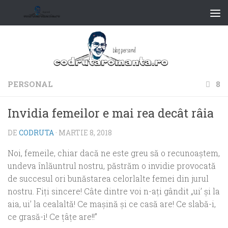
PERSONAL
8
Invidia femeilor e mai rea decât râia
DE
CODRUTA
·
MARTIE 8, 2018
Noi, femeile, chiar dacă ne este greu să o recunoaştem,
undeva înlăuntrul nostru, păstrăm o invidie provocată
de succesul ori bunăstarea celorlalte femei din jurul
nostru. Fiţi sincere! Câte dintre voi n-aţi gândit „ui’ şi la
aia, ui’ la cealaltă! Ce maşină şi ce casă are! Ce slabă-i,
ce grasă-i! Ce ţâţe are!!”