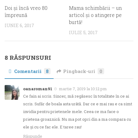
Doi şi încă vreo 80
Mama schimbării – un
împreună
articol şi o atingere pe
burtă!
IUNIE 6, 2017
IULIE 5, 2017
8 RĂSPUNSURI
Comentarii
8
Pingback-uri
0
oanaroman91
martie 7, 2019 la 10:12 pm
Ce fain ai scris. Sincer, mă regăsesc în totalitate în ce ai
scris. Sufăr de boala asta urâtă. Dar ce e mai rau e ca simt
invidia pentru prietenele mele. Ceea ce ma face o
prietena groaznică. Nu ma pot opri din a ma compara cu
ele și cu ce fac ele. E taree rau!
Răspunde