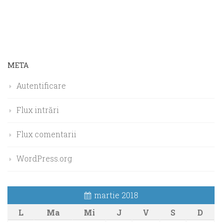
META
Autentificare
Flux intrări
Flux comentarii
WordPress.org
martie 2018
L
Ma
Mi
J
V
S
D