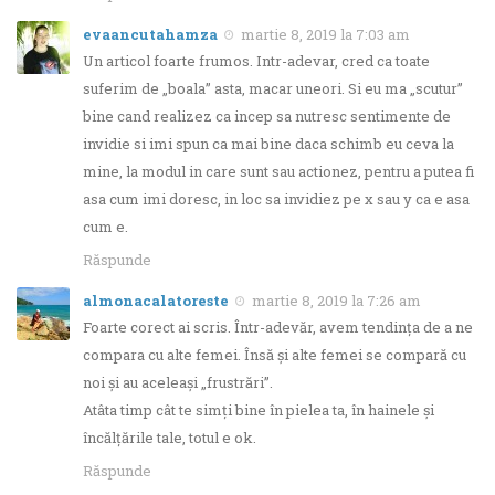
evaancutahamza
martie 8, 2019 la 7:03 am
Un articol foarte frumos. Intr-adevar, cred ca toate
suferim de „boala” asta, macar uneori. Si eu ma „scutur”
bine cand realizez ca incep sa nutresc sentimente de
invidie si imi spun ca mai bine daca schimb eu ceva la
mine, la modul in care sunt sau actionez, pentru a putea fi
asa cum imi doresc, in loc sa invidiez pe x sau y ca e asa
cum e.
Răspunde
almonacalatoreste
martie 8, 2019 la 7:26 am
Foarte corect ai scris. Într-adevăr, avem tendința de a ne
compara cu alte femei. Însă și alte femei se compară cu
noi și au aceleași „frustrări”.
Atâta timp cât te simți bine în pielea ta, în hainele și
încălțările tale, totul e ok.
Răspunde