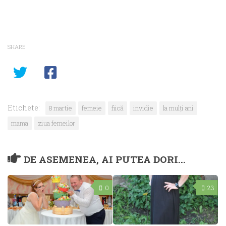
SHARE
Etichete:
8 martie
femeie
fiică
invidie
la mulți ani
mama
ziua femeilor
DE ASEMENEA, AI PUTEA DORI...
0
23