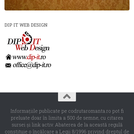
DIP IT WEB DESIGN
Informaţiile publicate pe codrutaromanta.ro pot fi
preluate doar în limita a 500 de semne, cu citarea
sursei şi link activ. Abaterea de la această regulă
constituie o încălcare a Legii 8/1996 privind dreptul de