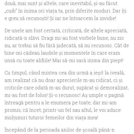
două, mai sunt şi altele, care inevitabil, şi-au făcut
„cuib” în inima ori viaţa ta, prin diferite moduri. Dar îţi
e greu să recunoşti! Şi iar ne întoarcem la invidie!
De unele am fost certată, criticată, de altele apreciată,
ridicată-n slăvi. Dragi mi-au fost vorbele bune, nu zic
nu, ar trebui să fiu fără judecată, să nu recunosc. Cât de
bine-mi cădeau laudele şi momentele în care eram
unsă cu toate alifiile! Mai să-mi sară inima din piept!
Cu timpul, când mintea cea din urmă a ieşit la iveală,
am realizat că nu doar aprecierile m-au ridicat, ci şi
criticile care odată m-au durut, supărat şi demoralizat,
mi-au fost de folos! Şi-o recunosc! Aş umple o pagină
întreagă pentru a le enumera pe toate, dar mi-am
promis, că încet, printr-un fel sau altul, le voi aduce
mulţumiri tuturor femeilor din viaţa mea!
Începând de la perioada anilor de şcoală până-n