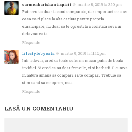
carmenbartshantispirit
martie 8, 2019 la 2:10 pm
Poti evolua doar facand comparatii, dar important e sa iei
ceea ce-ti place la alta ca tinta pentru propria
emancipare, nu doar sa te opresti la a constata ceva in
defavoarea ta.
Răspunde
lifestylebycata
martie 9, 2019 la 11:12 pm
Intr-adevar, cred ca toate suferim macar putin de boala
invidiei. Si cred ca nu doar femeile, ci si barbatii. E cumva
in natura umana sa compari, sa te compari. Trebuie sa
stim cand sa ne oprim, insa.
Răspunde
LASĂ UN COMENTARIU