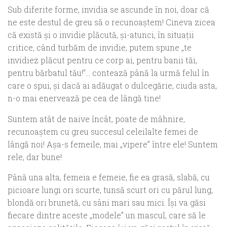
Sub diferite forme, invidia se ascunde în noi, doar că
ne este destul de greu să o recunoaştem! Cineva zicea
că există şi o invidie plăcută, şi-atunci, în situaţii
critice, când turbăm de invidie, putem spune „te
invidiez plăcut pentru ce corp ai, pentru banii tăi,
pentru bărbatul tău!”… contează până la urmă felul în
care o spui, şi dacă ai adăugat o dulcegărie, ciuda asta,
n-o mai enervează pe cea de lângă tine!
Suntem atât de naive încât, poate de mâhnire,
recunoaştem cu greu succesul celeilalte femei de
lângă noi! Aşa-s femeile, mai „vipere” între ele! Suntem
rele, dar bune!
Până una alta, femeia e femeie, fie ea grasă, slabă, cu
picioare lungi ori scurte, tunsă scurt ori cu părul lung,
blondă ori brunetă, cu sâni mari sau mici. Îşi va găsi
fiecare dintre aceste „modele” un mascul, care să le