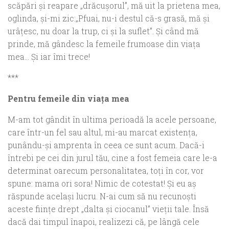
scăpări şi reapare „drăcuşorul”, mă uit la prietena mea,
oglinda, şi-mi zic:„Pfuai, nu-i destul că-s grasă, mă şi
urâţesc, nu doar la trup, ci şi la suflet”. Şi când mă
prinde, mă gândesc la femeile frumoase din viaţa
mea… Şi iar îmi trece!
***
Pentru femeile din viaţa mea
M-am tot gândit în ultima perioadă la acele persoane,
care într-un fel sau altul, mi-au marcat existenţa,
punându-şi amprenta în ceea ce sunt acum. Dacă-i
întrebi pe cei din jurul tău, cine a fost femeia care le-a
determinat oarecum personalitatea, toţi în cor, vor
spune: mama ori sora! Nimic de cotestat! Şi eu aş
răspunde acelaşi lucru. N-ai cum să nu recunoşti
aceste fiinţe drept „dalta şi ciocanul” vieţii tale. Însă
dacă dai timpul înapoi, realizezi că, pe lângă cele