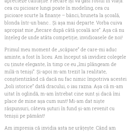
aprecieze calităţile. Fiecare îşi va găsi rostul în viaţă:
cea cu picioare lungi poate în modeling, cea cu
picioare scurte la finanţe – bănci, bruneta la şcoală,
blonda într-un banc… Şi aşa mai departe. Vorba cuiva
apropiat mie „fiecare după câtă şcoală are”. Aşa că nu
înţeleg de unde atâta competiţie, invidioasele de noi!
Primul meu moment de „scăpare” de care-mi aduc
aminte, a fost în liceu. Am început să invidiez colegele
cu ţinute elegante, în timp ce eu „îmi plângeam de
milă-n tenişi”. Şi-apoi m-am trezit la realitate,
conştientizând că dacă nu fac nimic împotriva acestei
„boli istorice” dată dracului, o iau razna. Aşa că m-am
uitat în oglindă, m-am întrebat cine sunt şi dacă îmi
place de mine aşa cum sunt! Mi-am dat nişte
răspunsuri, câteva şuturi în fund şi-am revenit cu
tenişii pe pământ!
Am impresia că invidia asta ne urâţeşte. Când am