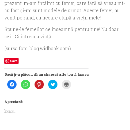
prezent, m-am întâlnit cu femei, care fără să vreau mi-
au fost şi-mi sunt modele de urmat. Aceste femei, au
venit pe rând, cu fiecare etapă a vieţii mele!
Spune-le femeilor ce înseamnă pentru tine! Nu doar
azi… Ci întreaga viaţă!
(sursa foto: blog.widbook.com)
Save
Dacă ți-a plăcut, dă un share să afle toată lumea
Dă
Dă
Dă
Dă
Dă
clic
clic
clic
clic
clic
pentru
pentru
pentru
pentru
pentru
a
partajare
a
a
a
partaja
pe
partaja
partaja
imprima(Se
pe
WhatsApp(Se
pe
pe
deschide
Apreciază:
Facebook(Se
deschide
Pinterest(Se
Twitter(Se
într-
deschide
într-
deschide
deschide
o
Încarc...
într-
o
într-
într-
fereastră
o
fereastră
o
o
nouă)
fereastră
nouă)
fereastră
fereastră
nouă)
nouă)
nouă)