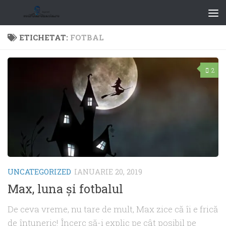
ETICHETAT:
FOTBAL
2
UNCATEGORIZED
IANUARIE 20, 2019
Max, luna și fotbalul
De ceva vreme, nu tare de mult, Max zice că îi e frică
de întuneric! Încerc să-i explic pe cât posibil pe