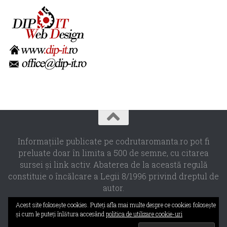
Informaţiile publicate pe codrutaromanta.ro pot fi
preluate doar în limita a 500 de semne, cu citarea
sursei şi link activ. Abaterea de la această regulă
constituie o încălcare a Legii 8/1996 privind dreptul de
autor.
Propulsat de
- Designed with the
Hueman theme
Acest site foloseşte cookies. Puteţi afla mai multe despre ce cookies foloseşte
şi cum le puteţi înlătura accesând
politica de utilizare cookie-uri