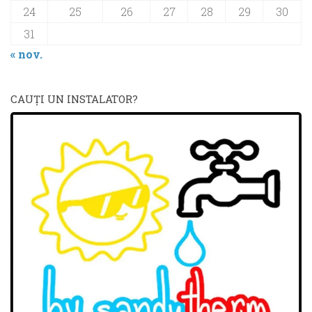
24
25
26
27
28
29
30
31
« nov.
CAUŢI UN INSTALATOR?