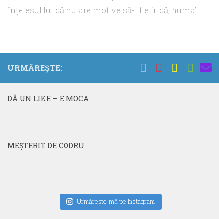
înțelesul lui că nu are motive să-i fie frică, numa’...
URMĂREȘTE:
DĂ UN LIKE – E MOCA
MEŞTERIT DE CODRU
Urmăreşte-mă pe Instagram